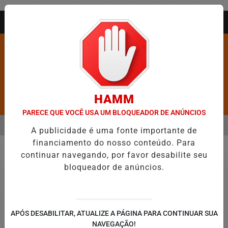
Entrar
AGORA AO VIVO
HAMM
Pesquisar Notícia
PARECE QUE VOCÊ USA UM BLOQUEADOR DE ANÚNCIOS
MENU
ROS É CONFIRMADA NO DIA DO EVANGÉLICO EM JEQUIÉ E REFORÇ
A publicidade é uma fonte importante de
financiamento do nosso conteúdo. Para
EM ALTA
continuar navegando, por favor desabilite seu
Política
bloqueador de anúncios.
© Marcello Casal JrAgência Brasil
APÓS DESABILITAR, ATUALIZE A PÁGINA PARA CONTINUAR SUA
Lula sanciona lei que garante renovação
NAVEGAÇÃO!