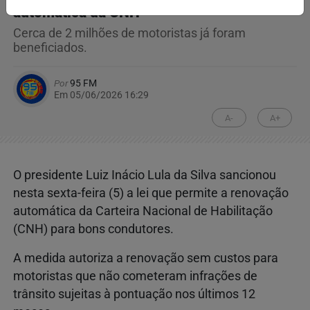
automática da CNH
Cerca de 2 milhões de motoristas já foram
beneficiados.
Por
95 FM
Em 05/06/2026 16:29
A-
A+
O presidente Luiz Inácio Lula da Silva sancionou
nesta sexta-feira (5) a lei que permite a renovação
automática da Carteira Nacional de Habilitação
(CNH) para bons condutores.
A medida autoriza a renovação sem custos para
motoristas que não cometeram infrações de
trânsito sujeitas à pontuação nos últimos 12