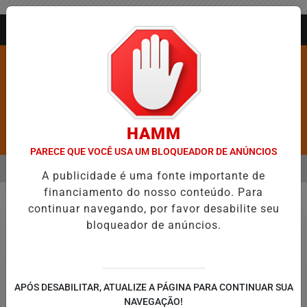
Entrar
AGORA AO VIVO
HAMM
Pesquisar Notícia
PARECE QUE VOCÊ USA UM BLOQUEADOR DE ANÚNCIOS
MENU
E AS CINCO CIDADES MAIS VIOLENTAS DO BRASIL E CAI PARA A 6ª 
A publicidade é uma fonte importante de
financiamento do nosso conteúdo. Para
EM ALTA
continuar navegando, por favor desabilite seu
Economia
bloqueador de anúncios.
© Rafa Neddermeyer/Agência Brasil/ARQUIVO
APÓS DESABILITAR, ATUALIZE A PÁGINA PARA CONTINUAR SUA
Mega-Sena acumula e prêmio principal vai
NAVEGAÇÃO!