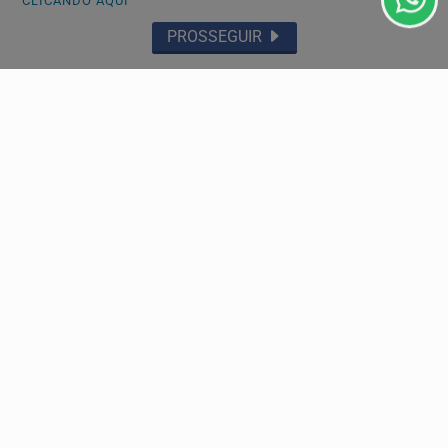
CLICANDO AQUI
classificados e muito mais!
PROSSEGUIR
CRIAR MINHA CONTA
Navegue
Início
Mundo
Entretenimento
Tecnologia & Inovação
Educação
Policial