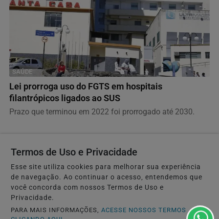
SAÚDE
Lei prorroga uso do FGTS em hospitais
filantrópicos ligados ao SUS
Prazo que terminou em 2022 foi prorrogado até 2030.
Descubra Mais
Termos de Uso e Privacidade
Esse site utiliza cookies para melhorar sua experiência
de navegação. Ao continuar o acesso, entendemos que
você concorda com nossos Termos de Uso e
Não possui uma conta?
Privacidade.
PARA MAIS INFORMAÇÕES,
ACESSE NOSSOS TERMOS
Você pode ler matérias exclusivas, anunciar