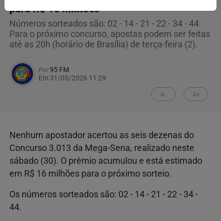
para R$ 16 milhões
Números sorteados são: 02 - 14 - 21 - 22 - 34 - 44.
Para o próximo concurso, apostas podem ser feitas
até as 20h (horário de Brasília) de terça-feira (2).
Por
95 FM
Em 31/05/2026 11:29
A-
A+
Nenhum apostador acertou as seis dezenas do
Concurso 3.013 da Mega-Sena, realizado neste
sábado (30). O prêmio acumulou e está estimado
em R$ 16 milhões para o próximo sorteio.
Os números sorteados são: 02 - 14 - 21 - 22 - 34 -
44.