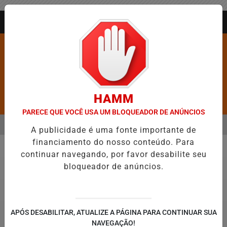
Entrar
AGORA AO VIVO
HAMM
Pesquisar Notícia
PARECE QUE VOCÊ USA UM BLOQUEADOR DE ANÚNCIOS
MENU
NGÉLICO EM JEQUIÉ E REFORÇA PROGRAMAÇÃO COM THALLES ROBE
A publicidade é uma fonte importante de
financiamento do nosso conteúdo. Para
EM ALTA
continuar navegando, por favor desabilite seu
Economia
bloqueador de anúncios.
APÓS DESABILITAR, ATUALIZE A PÁGINA PARA CONTINUAR SUA
NAVEGAÇÃO!