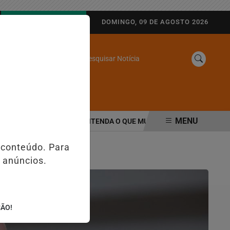
AGORA AO VIVO
DOMINGO, 09 DE AGOSTO 2026
Pesquisar Notícia
/
SINE
WEB STORIES
MENU
AQUININHAS E PIX; ENTENDA O QUE MUDA PARA EMPRESAS E CONS
 conteúdo. Para
 anúncios.
ÇÃO!