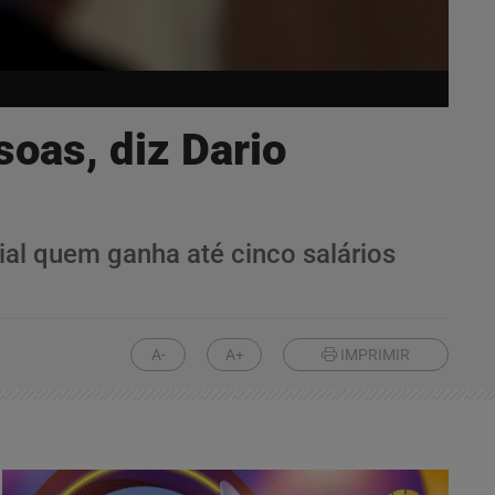
oas, diz Dario
cial quem ganha até cinco salários
A-
A+
IMPRIMIR