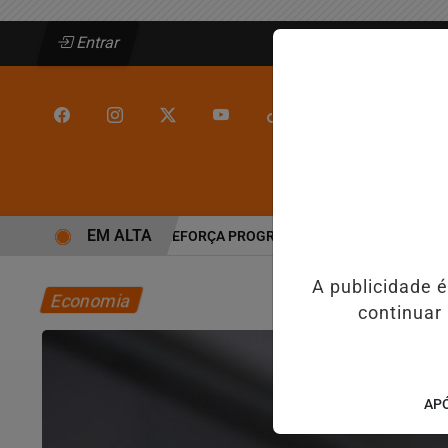
Entrar
/
/
INÍCIO
JEQUIÉ
EM ALTA
NGÉLICO EM JEQUIÉ E REFORÇA PROGRAMAÇÃO COM THALLES ROBE
A publicidade 
Economia
continuar
APÓ