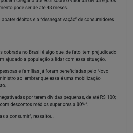
 podem chegar a até 90% sobre o valor da dívida e juros
amento pode ser de até 48 meses.
 abater débitos e a “desnegativação” de consumidores
os cobrada no Brasil é algo que, de fato, tem prejudicado
em ajudado a população a lidar com essa situação.
essoas e famílias já foram beneficiadas pelo Novo
 ministro ao lembrar que essa é uma mobilização
to.
egativadas por terem dívidas pequenas, de até R$ 100;
, com descontos médios superiores a 80%”.
s a consumir”, ressaltou.