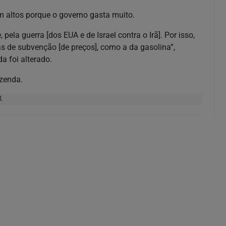
m altos porque o governo gasta muito.
ela guerra [dos EUA e de Israel contra o Irã]. Por isso,
 de subvenção [de preços], como a da gasolina”,
a foi alterado.
azenda.
l