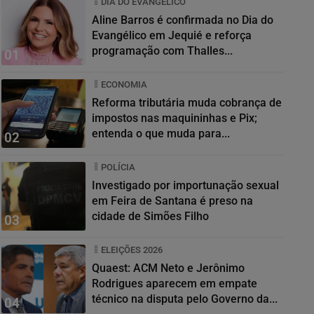
DIA DO EVANGÉLICO
Aline Barros é confirmada no Dia do
Evangélico em Jequié e reforça
programação com Thalles...
01
ECONOMIA
Reforma tributária muda cobrança de
impostos nas maquininhas e Pix;
entenda o que muda para...
02
POLÍCIA
Investigado por importunação sexual
em Feira de Santana é preso na
cidade de Simões Filho
03
ELEIÇÕES 2026
Quaest: ACM Neto e Jerônimo
Rodrigues aparecem em empate
técnico na disputa pelo Governo da...
04