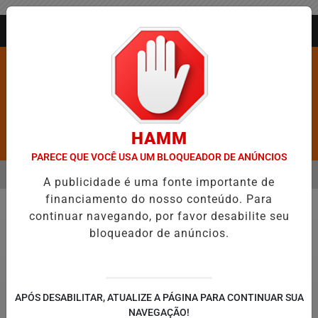
Entrar
AGORA AO VIVO
HAMM
Pesquisar Notícia
PARECE QUE VOCÊ USA UM BLOQUEADOR DE ANÚNCIOS
MENU
ANGÉLICO EM JEQUIÉ E REFORÇA PROGRAMAÇÃO COM THALLES ROBE
A publicidade é uma fonte importante de
financiamento do nosso conteúdo. Para
EM ALTA
continuar navegando, por favor desabilite seu
Direitos Humanos
bloqueador de anúncios.
APÓS DESABILITAR, ATUALIZE A PÁGINA PARA CONTINUAR SUA
NAVEGAÇÃO!