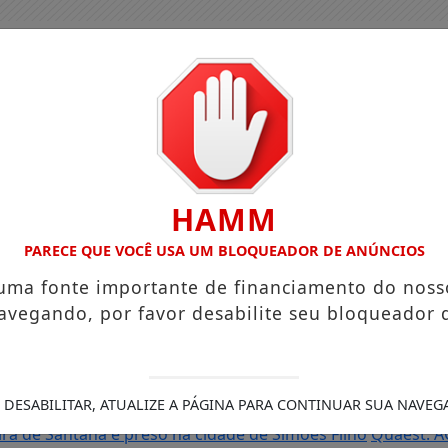
HAMM
PARECE QUE VOCÊ USA UM BLOQUEADOR DE ANÚNCIOS
 uma fonte importante de financiamento do noss
avegando, por favor desabilite seu bloqueador 
as do Brasil e cai para a 6ª posição em novo Anuário da Seg
 DESABILITAR, ATUALIZE A PÁGINA PARA CONTINUAR SUA NAVEG
Roberto
Reforma tributária muda cobrança de impostos nas
ra de Santana é preso na cidade de Simões Filho
Quaest: A