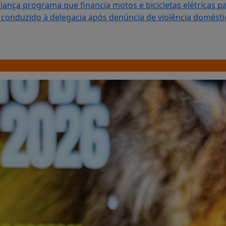
lança programa que financia motos e bicicletas elétricas p
onduzido à delegacia após denúncia de violência domésti