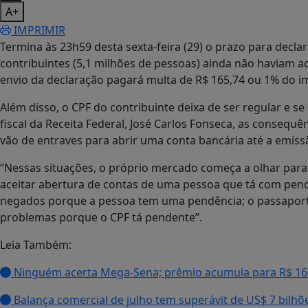
A+
IMPRIMIR
Termina às 23h59 desta sexta-feira (29) o prazo para decl
contribuintes (5,1 milhões de pessoas) ainda não haviam 
envio da declaração pagará multa de R$ 165,74 ou 1% do im
Além disso, o CPF do contribuinte deixa de ser regular e s
fiscal da Receita Federal, José Carlos Fonseca, as consequ
vão de entraves para abrir uma conta bancária até a emiss
“Nessas situações, o próprio mercado começa a olhar para
aceitar abertura de contas de uma pessoa que tá com pen
negados porque a pessoa tem uma pendência; o passaporte 
problemas porque o CPF tá pendente”.
Leia Também:
Ninguém acerta Mega-Sena; prêmio acumula para R$ 16
Balança comercial de julho tem superávit de US$ 7 bilhõ