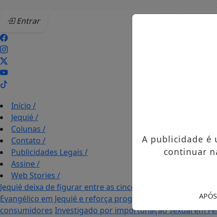
Entrar
Início
/
Jequié
/
Colunas
/
A publicidade é
Contato
/
continuar n
Publicidades Legais
/
Assine
/
Web Stories
/
Jequié deixa de figurar entre as cinco cidades mais violent
APÓS
Evangélico em Jequié e reforça programação com Thalles 
consumidores
Investigado por importunação sexual em Fei