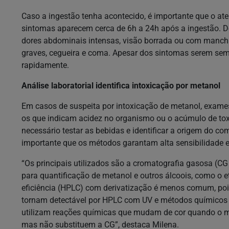
Caso a ingestão tenha acontecido, é importante que o a
sintomas aparecem cerca de 6h a 24h após a ingestão. Den
dores abdominais intensas, visão borrada ou com manch
graves, cegueira e coma. Apesar dos sintomas serem sem
rapidamente.
Análise laboratorial identifica intoxicação por metanol
Em casos de suspeita por intoxicação de metanol, exames
os que indicam acidez no organismo ou o acúmulo de tox
necessário testar as bebidas e identificar a origem do co
importante que os métodos garantam alta sensibilidade e
“Os principais utilizados são a cromatografia gasosa (CG
para quantificação de metanol e outros álcoois, como o et
eficiência (HPLC) com derivatização é menos comum, poi
tornam detectável por HPLC com UV e métodos químicos rá
utilizam reações químicas que mudam de cor quando o met
mas não substituem a CG”, destaca Milena.