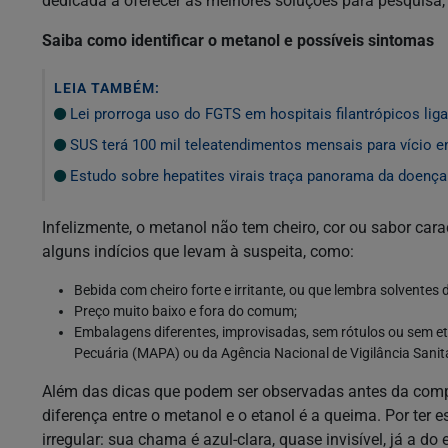
dedicada a oferecer as melhores soluções para pesquisa, 
Saiba como identificar o metanol e possíveis sintomas
LEIA TAMBÉM:
Lei prorroga uso do FGTS em hospitais filantrópicos li
SUS terá 100 mil teleatendimentos mensais para vício e
Estudo sobre hepatites virais traça panorama da doenç
Infelizmente, o metanol não tem cheiro, cor ou sabor cara
alguns indícios que levam à suspeita, como:
Bebida com cheiro forte e irritante, ou que lembra solventes d
Preço muito baixo e fora do comum;
Embalagens diferentes, improvisadas, sem rótulos ou sem eti
Pecuária (MAPA) ou da Agência Nacional de Vigilância Sanit
Além das dicas que podem ser observadas antes da compr
diferença entre o metanol e o etanol é a queima. Por ter 
irregular: sua chama é azul-clara, quase invisível, já a do