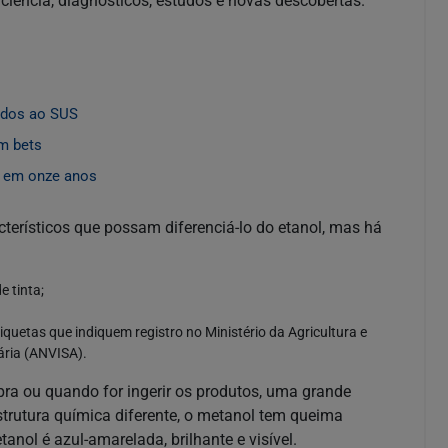
ciência, diagnósticos, estudos e novas descobertas.
gados ao SUS
m bets
a em onze anos
cterísticos que possam diferenciá-lo do etanol, mas há
e tinta;
quetas que indiquem registro no Ministério da Agricultura e
ária (ANVISA).
a ou quando for ingerir os produtos, uma grande
estrutura química diferente, o metanol tem queima
 etanol é azul-amarelada, brilhante e visível.