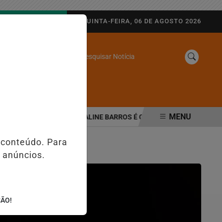
AGORA AO VIVO
QUINTA-FEIRA, 06 DE AGOSTO 2026
Pesquisar Notícia
/
SINE
WEB STORIES
MENU
RANÇA PÚBLICA
ALINE BARROS É CONFIRMADA NO DIA DO EVANG
 conteúdo. Para
 anúncios.
ÇÃO!