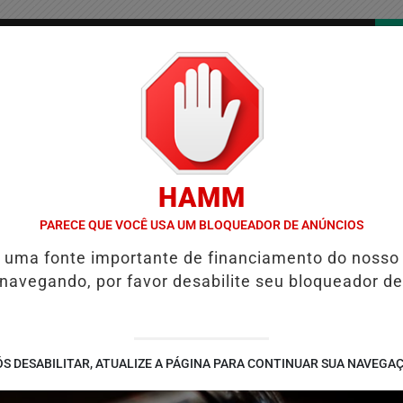
/
/
/
COLUNAS
CONTATO
PUBLICIDADES LEGAIS
AS
HAMM
AS DO BRASIL E CAI PARA A 6ª POSIÇÃO EM NOVO ANUÁRIO DA SEGU
PARECE QUE VOCÊ USA UM BLOQUEADOR DE ANÚNCIOS
é uma fonte importante de financiamento do nosso
 navegando, por favor desabilite seu bloqueador de
S DESABILITAR, ATUALIZE A PÁGINA PARA CONTINUAR SUA NAVEGA