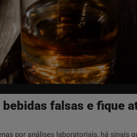
 bebidas falsas e fique a
enas por análises laboratoriais, há sinais