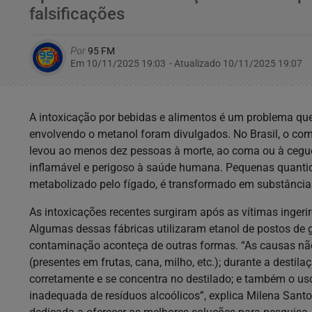
falsificações
Por
95 FM
Em 10/11/2025 19:03
- Atualizado
10/11/2025 19:07
A intoxicação por bebidas e alimentos é um problema qu
envolvendo o metanol foram divulgados. No Brasil, o com
levou ao menos dez pessoas à morte, ao coma ou à cegueir
inflamável e perigoso à saúde humana. Pequenas quanti
metabolizado pelo fígado, é transformado em substância
As intoxicações recentes surgiram após as vítimas ingeri
Algumas dessas fábricas utilizaram etanol de postos de 
contaminação aconteça de outras formas. “As causas não
(presentes em frutas, cana, milho, etc.); durante a dest
corretamente e se concentra no destilado; e também o u
inadequada de resíduos alcoólicos”, explica Milena Santos