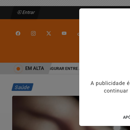
Entrar
/
/
INÍCIO
JEQUIÉ
EM ALTA
JEQUIÉ DEIXA DE FIGURAR ENTRE AS CINCO CIDADES MAIS VIOLENT
A publicidade 
Saúde
continuar
APÓ