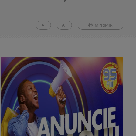
A-
A+
IMPRIMIR