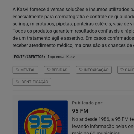
A Kasvi fornece diversas soluções e insumos utilizados p
especialmente para cromatografia e controle de qualidade. 
seringa; microtubos, pipetas, ponteiras estéreis,
vials
de vi
Todos os produtos garantem resultados confiáveis e rápi
de um tratamento ágil e assertivo. Em casos confirmados
receber atendimento médico, maiores são as chances de c
FONTE/CRÉDITOS:
Imprensa Kasvi
MENTAL
BEBIDAS
INTOXICAÇÃO
SAÚ
IDENTIFICAÇÃO
Publicado por:
95 FM
No ar desde 1986, a 95 FM te
levando informação pelas on
mais de 60 municípios.