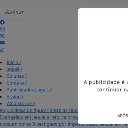
Entrar
Início
/
Jequié
/
Colunas
/
A publicidade é
Contato
/
continuar n
Publicidades Legais
/
Assine
/
Web Stories
/
Jequié deixa de figurar entre as cinco cidades mais violent
APÓS
Evangélico em Jequié e reforça programação com Thalles 
consumidores
Investigado por importunação sexual em Fei