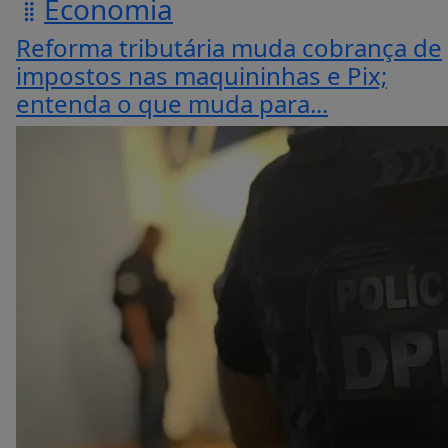
Economia
Reforma tributária muda cobrança de
impostos nas maquininhas e Pix;
entenda o que muda para...