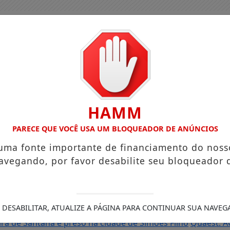
HAMM
PARECE QUE VOCÊ USA UM BLOQUEADOR DE ANÚNCIOS
 uma fonte importante de financiamento do noss
avegando, por favor desabilite seu bloqueador 
as do Brasil e cai para a 6ª posição em novo Anuário da Seg
 DESABILITAR, ATUALIZE A PÁGINA PARA CONTINUAR SUA NAVEG
Roberto
Reforma tributária muda cobrança de impostos nas
ra de Santana é preso na cidade de Simões Filho
Quaest: A