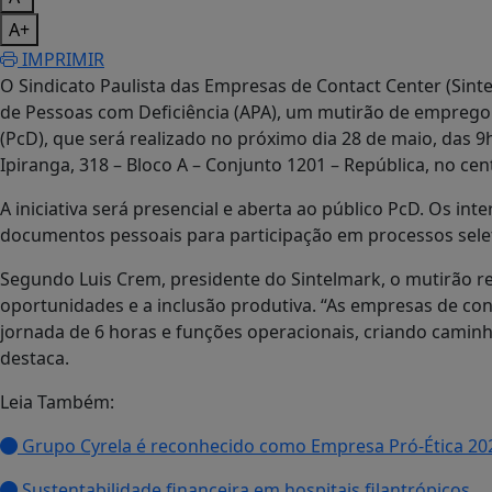
A+
IMPRIMIR
O Sindicato Paulista das Empresas de Contact Center (Sint
de Pessoas com Deficiência (APA), um mutirão de emprego
(PcD), que será realizado no próximo dia 28 de maio, das 9
Ipiranga, 318 – Bloco A – Conjunto 1201 – República, no cen
A iniciativa será presencial e aberta ao público PcD. Os i
documentos pessoais para participação em processos seleti
Segundo Luis Crem, presidente do Sintelmark, o mutirão 
oportunidades e a inclusão produtiva. “As empresas de con
jornada de 6 horas e funções operacionais, criando camin
destaca.
Leia Também:
Grupo Cyrela é reconhecido como Empresa Pró-Ética 20
Sustentabilidade financeira em hospitais filantrópicos