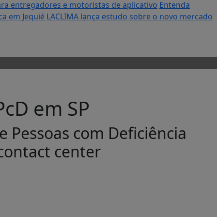
ara entregadores e motoristas de aplicativo
Entenda
ca em Jequié
LACLIMA lança estudo sobre o novo mercado
PcD em SP
de Pessoas com Deficiência
contact center