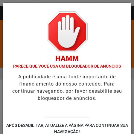
Entrar
AGORA AO VIVO
HAMM
Pesquisar Notícia
PARECE QUE VOCÊ USA UM BLOQUEADOR DE ANÚNCIOS
MENU
E AS CINCO CIDADES MAIS VIOLENTAS DO BRASIL E CAI PARA A 6ª 
A publicidade é uma fonte importante de
financiamento do nosso conteúdo. Para
EM ALTA
continuar navegando, por favor desabilite seu
Educação
bloqueador de anúncios.
APÓS DESABILITAR, ATUALIZE A PÁGINA PARA CONTINUAR SUA
NAVEGAÇÃO!