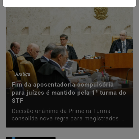
Justiça
Fim da aposentadoria compulsória
para juízes é mantido pela 1ª turma do
STF
Decisão unânime da Primeira Turma
consolida nova regra para magistrados e
reforça rigor disciplinar.