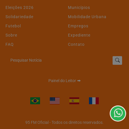
Eleições 2026
Municípios
Solidariedade
Mobilidade Urbana
Futebol
Empregos
Sobre
Expediente
FAQ
Contato
Pesquisar Notícia
Termos de Uso e Privacidade
Painel do Leitor
Esse site utiliza cookies para melhorar sua experiência
de navegação. Ao continuar o acesso, entendemos que
você concorda com nossos Termos de Uso e
Privacidade.
PARA MAIS INFORMAÇÕES,
ACESSE NOSSOS TERMOS
CLICANDO AQUI
95 FM Oficial - Todos os direitos reservados.
PROSSEGUIR