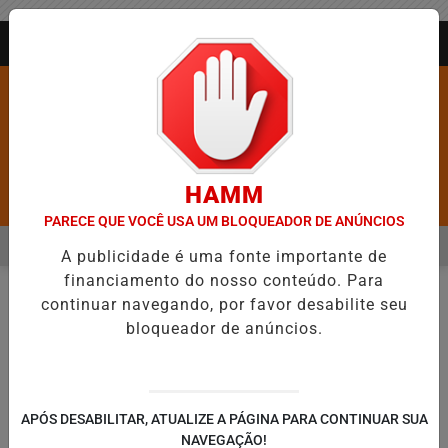
Entrar
AGORA AO VIVO
HAMM
Pesquisar Notícia
PARECE QUE VOCÊ USA UM BLOQUEADOR DE ANÚNCIOS
MENU
É DEIXA DE FIGURAR ENTRE AS CINCO CIDADES MAIS VIOLENTAS DO
A publicidade é uma fonte importante de
financiamento do nosso conteúdo. Para
EM ALTA
continuar navegando, por favor desabilite seu
NOTÍCIAS
#COMPULSORIA
EM
bloqueador de anúncios.
🔍
APÓS DESABILITAR, ATUALIZE A PÁGINA PARA CONTINUAR SUA
NAVEGAÇÃO!