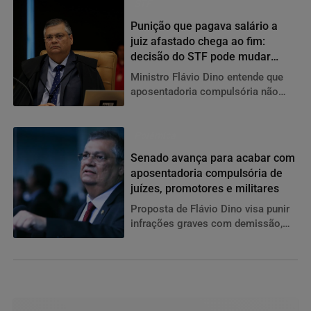
STF
Punição que pagava salário a
juiz afastado chega ao fim:
decisão do STF pode mudar
regras no Judiciário
Ministro Flávio Dino entende que
aposentadoria compulsória não
deve mais ser aplicada como
punição a magistrados e determina
que casos graves passem a
Polêmica
resultar na perda do cargo
Senado avança para acabar com
aposentadoria compulsória de
juízes, promotores e militares
Proposta de Flávio Dino visa punir
infrações graves com demissão,
igualando magistrados, membros
do MP e militares aos demais
servidores públicos