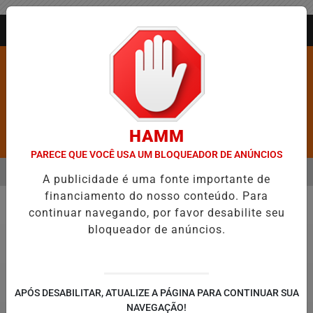
Entrar
AGORA AO VIVO
HAMM
Pesquisar Notícia
PARECE QUE VOCÊ USA UM BLOQUEADOR DE ANÚNCIOS
MENU
ROS É CONFIRMADA NO DIA DO EVANGÉLICO EM JEQUIÉ E REFORÇA
A publicidade é uma fonte importante de
financiamento do nosso conteúdo. Para
EM ALTA
continuar navegando, por favor desabilite seu
Justiça
bloqueador de anúncios.
APÓS DESABILITAR, ATUALIZE A PÁGINA PARA CONTINUAR SUA
NAVEGAÇÃO!