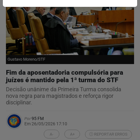
Gustavo Moreno/STF
Fim da aposentadoria compulsória para
juízes é mantido pela 1ª turma do STF
Decisão unânime da Primeira Turma consolida
nova regra para magistrados e reforça rigor
disciplinar.
Por
95 FM
Em 26/05/2026 17:10
A-
A+
REPORTAR ERROS