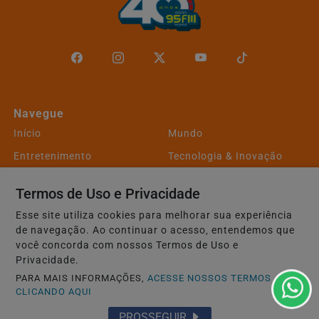
Navegue
Início
Mundo
Entretenimento
Tecnologia & Inovação
Educação
Policial
Termos de Uso e Privacidade
Economia
Agro
Esse site utiliza cookies para melhorar sua experiência
Justiça
Saúde
de navegação. Ao continuar o acesso, entendemos que
você concorda com nossos Termos de Uso e
Conteúdo Patrocinado
Esportes
Privacidade.
Câmara dos Deputados
Agência DINO
PARA MAIS INFORMAÇÕES,
ACESSE NOSSOS TERMOS
CLICANDO AQUI
Geral
Direitos Humanos
Cultura
Jequié
PROSSEGUIR