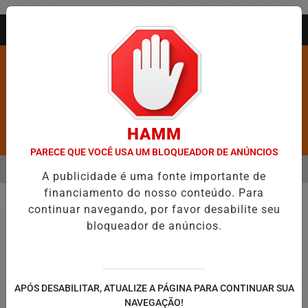
Entrar
AGORA AO VIVO
HAMM
Pesquisar Notícia
PARECE QUE VOCÊ USA UM BLOQUEADOR DE ANÚNCIOS
MENU
ROS É CONFIRMADA NO DIA DO EVANGÉLICO EM JEQUIÉ E REFORÇ
A publicidade é uma fonte importante de
financiamento do nosso conteúdo. Para
EM ALTA
continuar navegando, por favor desabilite seu
Vídeos
bloqueador de anúncios.
APÓS DESABILITAR, ATUALIZE A PÁGINA PARA CONTINUAR SUA
NAVEGAÇÃO!