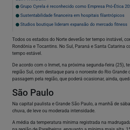
Grupo Cyrela é reconhecido como Empresa Pró-Ética 20
Sustentabilidade financeira em hospitais filantrópicos
Studios boutique lideram expansão do mercado fitness
Todos os estados do Norte deverão ter tempo instável, c
Rondônia e Tocantins. No Sul, Paraná e Santa Catarina c
tempo estável.
De acordo com o Inmet, na próxima segunda-feira (25), te
região Sul, com destaque para o noroeste do Rio Grande 
passagem pela região, que poderá ocasionar, ainda, que
São Paulo
Na capital paulista e Grande São Paulo, a manhã de sáb
chuva, de leve ou moderada intensidade.
A média da temperatura mínima registrada na madrugada f
na região de Parelheiros, enquanto a mínima mais alta, 1