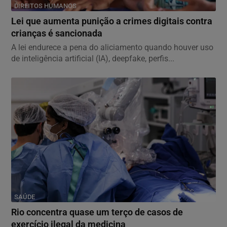
DIREITOS HUMANOS
Lei que aumenta punição a crimes digitais contra
crianças é sancionada
A lei endurece a pena do aliciamento quando houver uso
de inteligência artificial (IA), deepfake, perfis...
SAÚDE
Rio concentra quase um terço de casos de
exercício ilegal da medicina