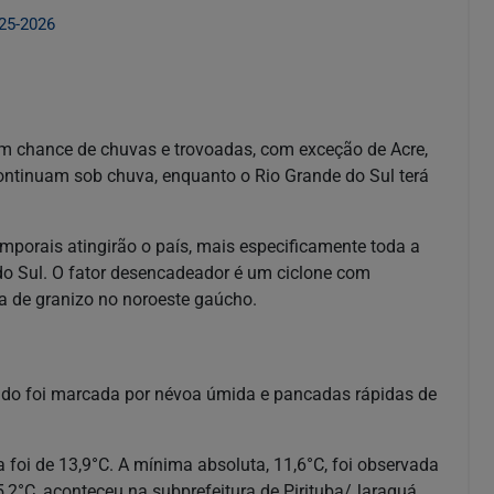
25-2026
om chance de chuvas e trovoadas, com exceção de Acre,
ontinuam sob chuva, enquanto o Rio Grande do Sul terá
mporais atingirão o país, mais especificamente toda a
do Sul. O fator desencadeador é um ciclone com
da de granizo no noroeste gaúcho.
ado foi marcada por névoa úmida e pancadas rápidas de
oi de 13,9°C. A mínima absoluta, 11,6°C, foi observada
5,2°C, aconteceu na subprefeitura de Pirituba/Jaraguá,