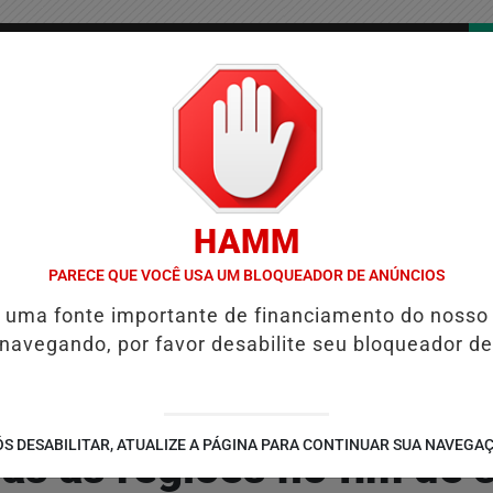
/
/
/
COLUNAS
CONTATO
PUBLICIDADES LEGAIS
AS
HAMM
IOLENTAS DO BRASIL E CAI PARA A 6ª POSIÇÃO EM NOVO ANUÁRIO D
PARECE QUE VOCÊ USA UM BLOQUEADOR DE ANÚNCIOS
é uma fonte importante de financiamento do nosso
 navegando, por favor desabilite seu bloqueador de
S DESABILITAR, ATUALIZE A PÁGINA PARA CONTINUAR SUA NAVEGA
das as regiões no fim de