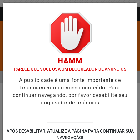
Entrar
AGORA AO VIVO
HAMM
Pesquisar Notícia
PARECE QUE VOCÊ USA UM BLOQUEADOR DE ANÚNCIOS
MENU
A DO EVANGÉLICO EM JEQUIÉ E REFORÇA PROGRAMAÇÃO COM THALL
A publicidade é uma fonte importante de
financiamento do nosso conteúdo. Para
EM ALTA
continuar navegando, por favor desabilite seu
Geral
bloqueador de anúncios.
APÓS DESABILITAR, ATUALIZE A PÁGINA PARA CONTINUAR SUA
NAVEGAÇÃO!