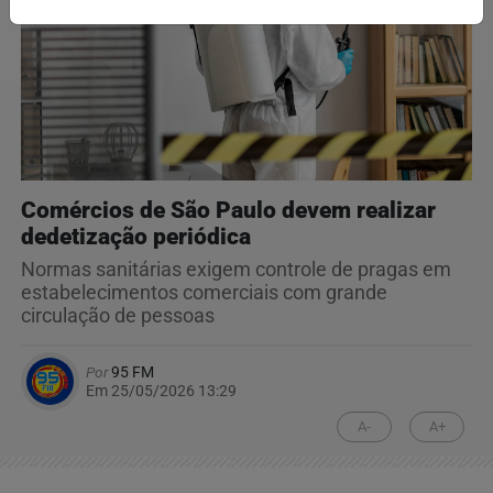
Comércios de São Paulo devem realizar
dedetização periódica
Normas sanitárias exigem controle de pragas em
estabelecimentos comerciais com grande
circulação de pessoas
Por
95 FM
Em 25/05/2026 13:29
A-
A+