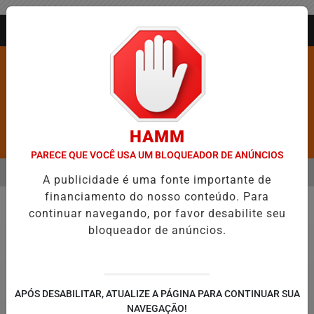
Entrar
AGORA AO VIVO
HAMM
Pesquisar Notícia
PARECE QUE VOCÊ USA UM BLOQUEADOR DE ANÚNCIOS
MENU
S CINCO CIDADES MAIS VIOLENTAS DO BRASIL E CAI PARA A 6ª POS
A publicidade é uma fonte importante de
financiamento do nosso conteúdo. Para
EM ALTA
continuar navegando, por favor desabilite seu
Geral
bloqueador de anúncios.
APÓS DESABILITAR, ATUALIZE A PÁGINA PARA CONTINUAR SUA
NAVEGAÇÃO!