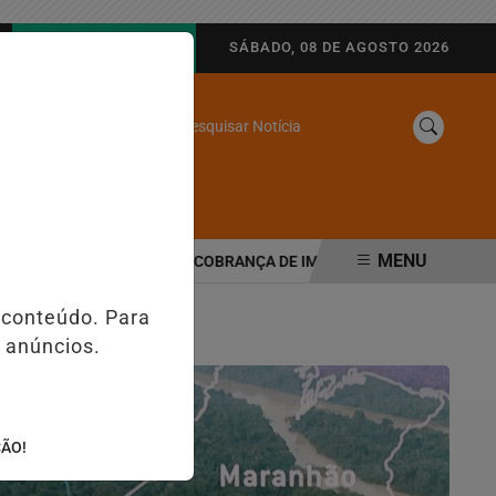
AGORA AO VIVO
SÁBADO, 08 DE AGOSTO 2026
Pesquisar Notícia
/
SINE
WEB STORIES
MENU
TRIBUTÁRIA MUDA COBRANÇA DE IMPOSTOS NAS MAQUININHAS E P
 conteúdo. Para
 anúncios.
ÇÃO!