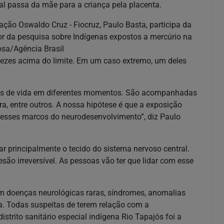
l passa da mãe para a criança pela placenta.
ção Oswaldo Cruz - Fiocruz, Paulo Basta, participa da
or da pesquisa sobre Indígenas expostos a mercúrio na
sa/Agência Brasil
vezes acima do limite. Em um caso extremo, um deles
nos de vida em diferentes momentos. São acompanhadas
ra, entre outros. A nossa hipótese é que a exposição
 nesses marcos do neurodesenvolvimento”, diz Paulo
r principalmente o tecido do sistema nervoso central.
são irreversível. As pessoas vão ter que lidar com esse
m doenças neurológicas raras, síndromes, anomalias
. Todas suspeitas de terem relação com a
trito sanitário especial indígena Rio Tapajós foi a