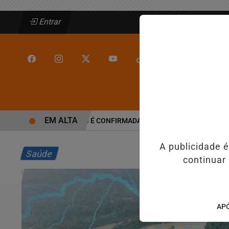
Entrar
/
/
INÍCIO
JEQUIÉ
EM ALTA
ALINE BARROS É CONFIRMADA NO DIA DO EVANGÉLICO EM JE
A publicidade 
Saúde
continuar
APÓ