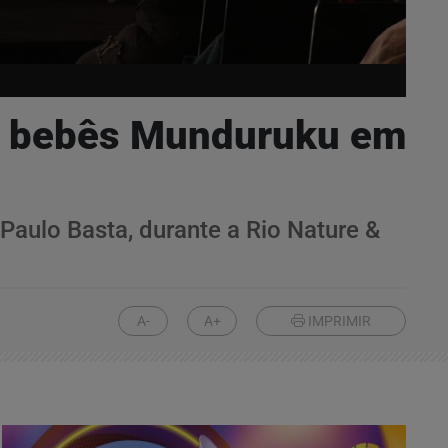
 e bebês Munduruku em
aulo Basta, durante a Rio Nature &
A-
A+
IMPRIMIR