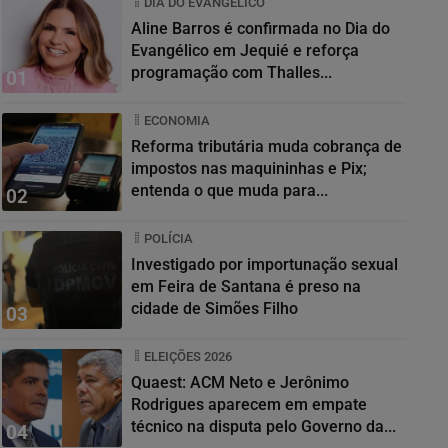
DIA DO EVANGÉLICO
Aline Barros é confirmada no Dia do
Evangélico em Jequié e reforça
programação com Thalles...
01
ECONOMIA
Reforma tributária muda cobrança de
impostos nas maquininhas e Pix;
entenda o que muda para...
02
POLÍCIA
Investigado por importunação sexual
em Feira de Santana é preso na
cidade de Simões Filho
03
ELEIÇÕES 2026
Quaest: ACM Neto e Jerônimo
Rodrigues aparecem em empate
técnico na disputa pelo Governo da...
04