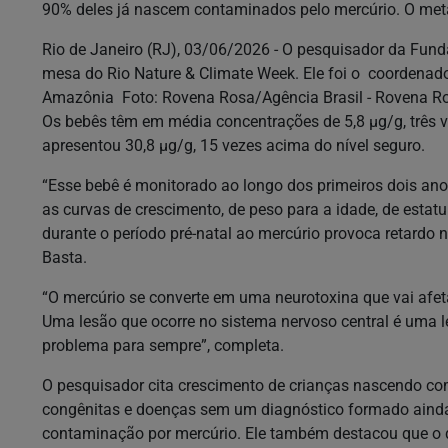
90% deles já nascem contaminados pelo mercúrio. O meta
Rio de Janeiro (RJ), 03/06/2026 - O pesquisador da Funda
mesa do Rio Nature & Climate Week. Ele foi o coordenad
Amazônia Foto: Rovena Rosa/Agência Brasil - Rovena Ro
Os bebês têm em média concentrações de 5,8 µg/g, três 
apresentou 30,8 µg/g, 15 vezes acima do nível seguro.
“Esse bebê é monitorado ao longo dos primeiros dois a
as curvas de crescimento, de peso para a idade, de estatu
durante o período pré-natal ao mercúrio provoca retardo
Basta.
“O mercúrio se converte em uma neurotoxina que vai afeta
Uma lesão que ocorre no sistema nervoso central é uma le
problema para sempre”, completa.
O pesquisador cita crescimento de crianças nascendo co
congênitas e doenças sem um diagnóstico formado ainda
contaminação por mercúrio. Ele também destacou que o dis