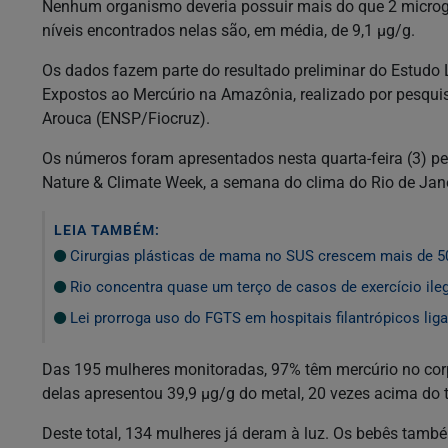
Nenhum organismo deveria possuir mais do que 2 microg
níveis encontrados nelas são, em média, de 9,1 µg/g.
Os dados fazem parte do resultado preliminar do Estudo
Expostos ao Mercúrio na Amazônia, realizado por pesqui
Arouca (ENSP/Fiocruz).
Os números foram apresentados nesta quarta-feira (3) pe
Nature & Climate Week, a semana do clima do Rio de Jane
LEIA TAMBÉM:
Cirurgias plásticas de mama no SUS crescem mais de 
Rio concentra quase um terço de casos de exercício ile
Lei prorroga uso do FGTS em hospitais filantrópicos li
Das 195 mulheres monitoradas, 97% têm mercúrio no cor
delas apresentou 39,9 µg/g do metal, 20 vezes acima do t
Deste total, 134 mulheres já deram à luz. Os bebês ta