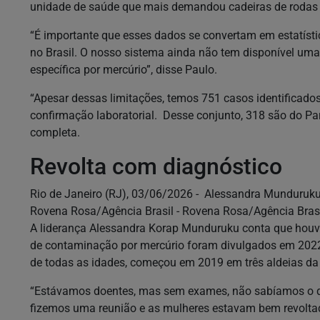
unidade de saúde que mais demandou cadeiras de rodas p
“É importante que esses dados se convertam em estatístic
no Brasil. O nosso sistema ainda não tem disponível uma
específica por mercúrio”, disse Paulo.
“Apesar dessas limitações, temos 751 casos identificad
confirmação laboratorial. Desse conjunto, 318 são do P
completa.
Revolta com diagnóstico
Rio de Janeiro (RJ), 03/06/2026 - Alessandra Munduruku
Rovena Rosa/Agência Brasil - Rovena Rosa/Agência Bras
A liderança Alessandra Korap Munduruku conta que houv
de contaminação por mercúrio foram divulgados em 2022.
de todas as idades, começou em 2019 em três aldeias da
“Estávamos doentes, mas sem exames, não sabíamos o q
fizemos uma reunião e as mulheres estavam bem revolta