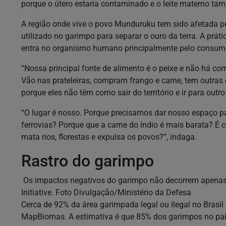
porque o útero estaria contaminado e o leite materno tam
A região onde vive o povo Munduruku tem sido afetada pe
utilizado no garimpo para separar o ouro da terra. A prát
entra no organismo humano principalmente pelo consum
“Nossa principal fonte de alimento é o peixe e não há co
Vão nas prateleiras, compram frango e carne, tem outras
porque eles não têm como sair do território e ir para outro
“O lugar é nosso. Porque precisamos dar nosso espaço pa
ferrovias? Porque que a carne do índio é mais barata? É
mata rios, florestas e expulsa os povos?”, indaga.
Rastro do garimpo
Os impactos negativos do garimpo não decorrem apenas d
Initiative. Foto Divulgação/Ministério da Defesa
Cerca de 92% da área garimpada legal ou ilegal no Bras
MapBiomas. A estimativa é que 85% dos garimpos no país