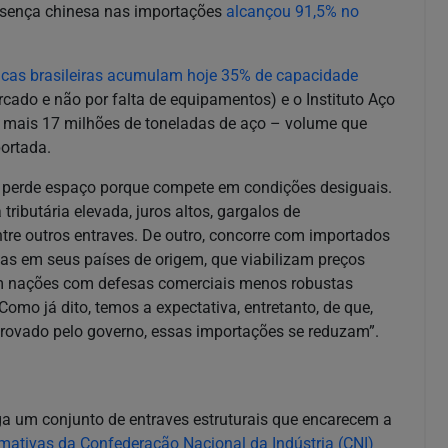
esença chinesa nas importações
alcançou 91,5% no
gicas brasileiras acumulam hoje 35% de capacidade
cado e não por falta de equipamentos) e o Instituto Aço
r mais 17 milhões de toneladas de aço – volume que
ortada.
nal perde espaço porque compete em condições desiguais.
ributária elevada, juros altos, gargalos de
ntre outros entraves. De outro, concorre com importados
ivas em seus países de origem, que viabilizam preços
em nações com defesas comerciais menos robustas
omo já dito, temos a expectativa, entretanto, de que,
ovado pelo governo, essas importações se reduzam”.
rega um conjunto de entraves estruturais que encarecem a
imativas da Confederação Nacional da Indústria (CNI)