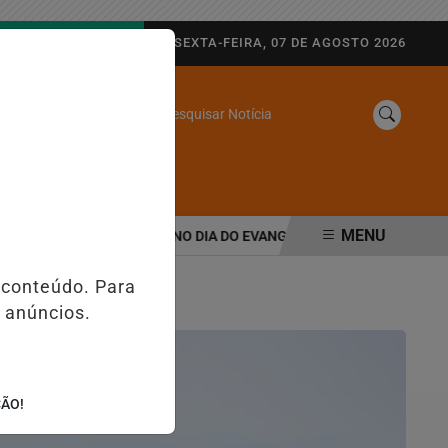
AGORA AO VIVO
SEXTA-FEIRA, 07 DE AGOSTO 2026
Pesquisar Notícia
/
SINE
WEB STORIES
MENU
ROS É CONFIRMADA NO DIA DO EVANGÉLICO EM JEQUIÉ E REFORÇA
 conteúdo. Para
 anúncios.
ÇÃO!