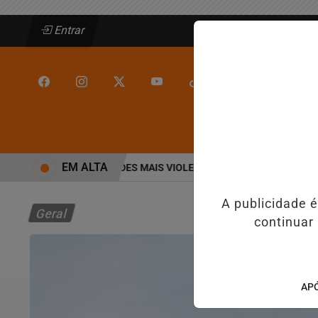
Entrar
/
/
INÍCIO
JEQUIÉ
EM ALTA
NTRE AS CINCO CIDADES MAIS VIOLENTAS DO BRASIL E CAI PARA A 
A publicidade 
Geral
continuar
APÓ