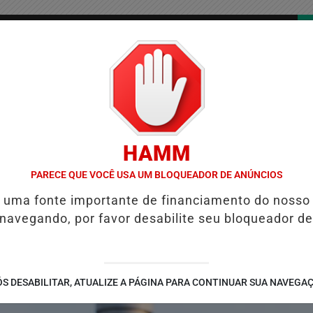
/
/
/
COLUNAS
CONTATO
PUBLICIDADES LEGAIS
AS
HAMM
6ª POSIÇÃO EM NOVO ANUÁRIO DA SEGURANÇA PÚBLICA
ALINE BAR
PARECE QUE VOCÊ USA UM BLOQUEADOR DE ANÚNCIOS
é uma fonte importante de financiamento do nosso
 navegando, por favor desabilite seu bloqueador de
S DESABILITAR, ATUALIZE A PÁGINA PARA CONTINUAR SUA NAVEGA