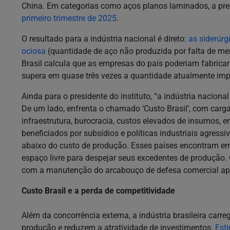
China. Em categorias como aços planos laminados, a pr
primeiro trimestre de 2025
.
O resultado para a indústria nacional é direto:
as siderúr
ociosa
(quantidade de aço não produzida por falta de mer
Brasil calcula que as empresas do país poderiam fabrica
supera em quase três vezes a quantidade atualmente imp
Ainda para o presidente do instituto, “a indústria nacio
De um lado, enfrenta o chamado ‘Custo Brasil’, com carga t
infraestrutura, burocracia, custos elevados de insumos, e
beneficiados por subsídios e políticas industriais agress
abaixo do custo de produção. Esses países encontram 
espaço livre para despejar seus excedentes de produção. C
com a manutenção do arcabouço de defesa comercial apr
Custo Brasil e a perda de competitividade
Além da concorrência externa, a indústria brasileira car
produção e reduzem a atratividade de investimentos.
Est