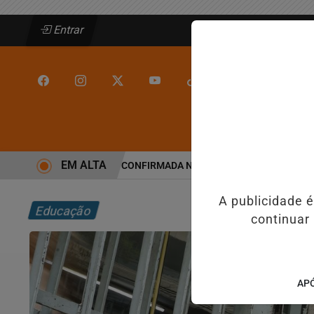
Entrar
/
/
INÍCIO
JEQUIÉ
EM ALTA
ALINE BARROS É CONFIRMADA NO DIA DO EVANGÉLICO EM JEQUI
A publicidade 
Educação
continuar
APÓ