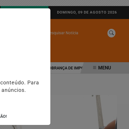
AGORA AO VIVO
DOMINGO, 09 DE AGOSTO 2026
Pesquisar Notícia
/
SINE
WEB STORIES
MENU
BUTÁRIA MUDA COBRANÇA DE IMPOSTOS NAS MAQUININHAS E PIX;
 conteúdo. Para
 anúncios.
ÇÃO!