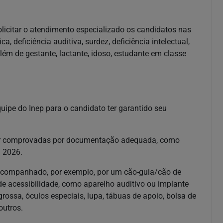
icitar o atendimento especializado os candidatos nas
ca, deficiência auditiva, surdez, deficiência intelectual,
além de gestante, lactante, idoso, estudante em classe
quipe do Inep para o candidato ter garantido seu
 ser comprovadas por documentação adequada, como
m 2026.
r acompanhado, por exemplo, por um cão-guia/cão de
 de acessibilidade, como aparelho auditivo ou implante
grossa, óculos especiais, lupa, tábuas de apoio, bolsa de
outros.