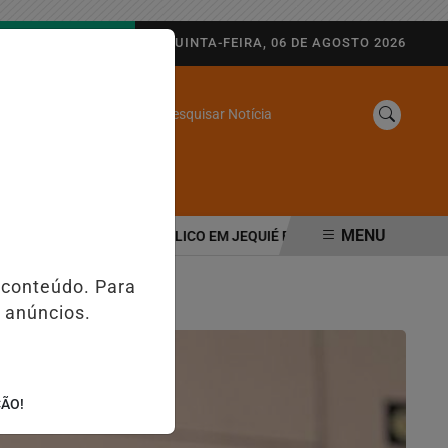
AGORA AO VIVO
QUINTA-FEIRA, 06 DE AGOSTO 2026
Pesquisar Notícia
/
SINE
WEB STORIES
MENU
DA NO DIA DO EVANGÉLICO EM JEQUIÉ E REFORÇA PROGRAMAÇÃO C
 conteúdo. Para
 anúncios.
ÇÃO!