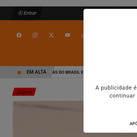
Entrar
/
/
INÍCIO
JEQUIÉ
EM ALTA
IDADES MAIS VIOLENTAS DO BRASIL E CAI PARA A 6ª POSIÇÃO EM N
A publicidade 
Jequié
continuar
APÓ