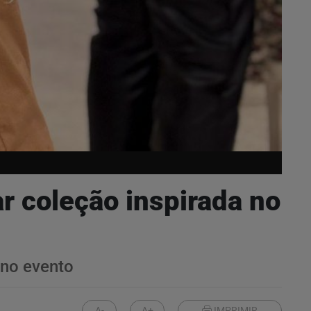
ar coleção inspirada no
 no evento
A-
A+
IMPRIMIR