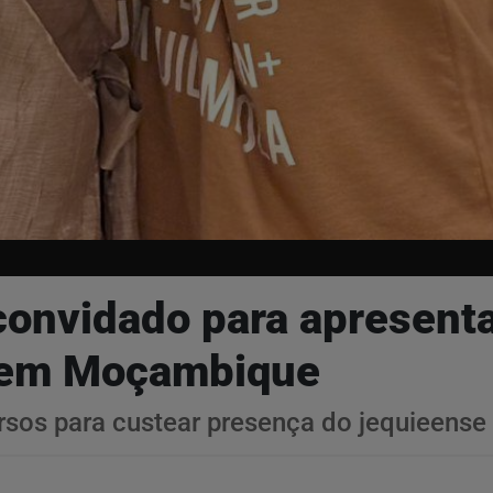
 convidado para apresent
o em Moçambique
rsos para custear presença do jequieense