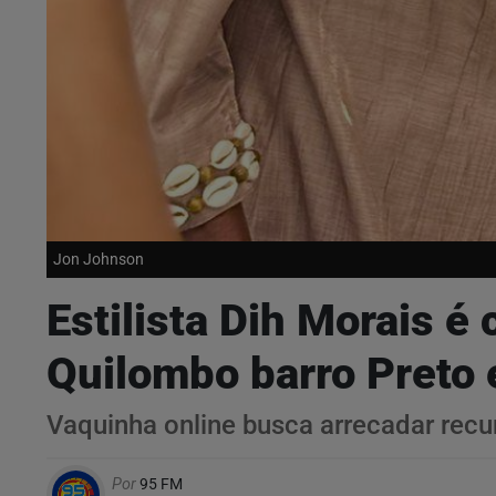
Jon Johnson
Estilista Dih Morais é
Quilombo barro Pret
Vaquinha online busca arrecadar recu
Por
95 FM