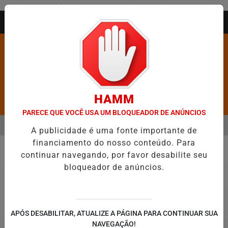
Entrar
AGORA AO VIVO
HAMM
Pesquisar Notícia
PARECE QUE VOCÊ USA UM BLOQUEADOR DE ANÚNCIOS
MENU
ICO EM JEQUIÉ E REFORÇA PROGRAMAÇÃO COM THALLES ROBERTO
A publicidade é uma fonte importante de
financiamento do nosso conteúdo. Para
EM ALTA
continuar navegando, por favor desabilite seu
Geral
bloqueador de anúncios.
APÓS DESABILITAR, ATUALIZE A PÁGINA PARA CONTINUAR SUA
NAVEGAÇÃO!