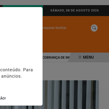
AGORA AO VIVO
SÁBADO, 08 DE AGOSTO 2026
Pesquisar Notícia
/
SINE
WEB STORIES
MENU
 TRIBUTÁRIA MUDA COBRANÇA DE IMPOSTOS NAS MAQUININHAS E 
 conteúdo. Para
 anúncios.
ÇÃO!