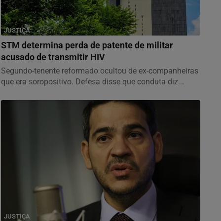
JUSTIÇA
STM determina perda de patente de militar
acusado de transmitir HIV
Segundo-tenente reformado ocultou de ex-companheiras
que era soropositivo. Defesa disse que conduta diz...
JUSTIÇA