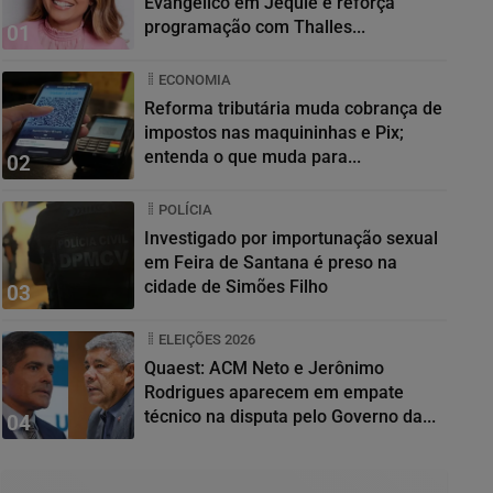
Evangélico em Jequié e reforça
programação com Thalles...
01
ECONOMIA
Reforma tributária muda cobrança de
impostos nas maquininhas e Pix;
entenda o que muda para...
02
POLÍCIA
Investigado por importunação sexual
em Feira de Santana é preso na
cidade de Simões Filho
03
ELEIÇÕES 2026
Quaest: ACM Neto e Jerônimo
Rodrigues aparecem em empate
técnico na disputa pelo Governo da...
04