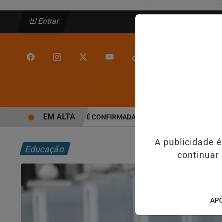
Entrar
/
/
INÍCIO
JEQUIÉ
EM ALTA
ALINE BARROS É CONFIRMADA NO DIA DO EVANGÉLICO EM JE
A publicidade 
Educação
continuar
APÓ