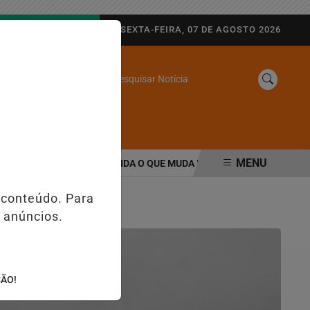
AGORA AO VIVO
SEXTA-FEIRA, 07 DE AGOSTO 2026
Pesquisar Notícia
/
SINE
WEB STORIES
MENU
HAS E PIX; ENTENDA O QUE MUDA PARA EMPRESAS E CONSUMIDOR
 conteúdo. Para
 anúncios.
ÇÃO!