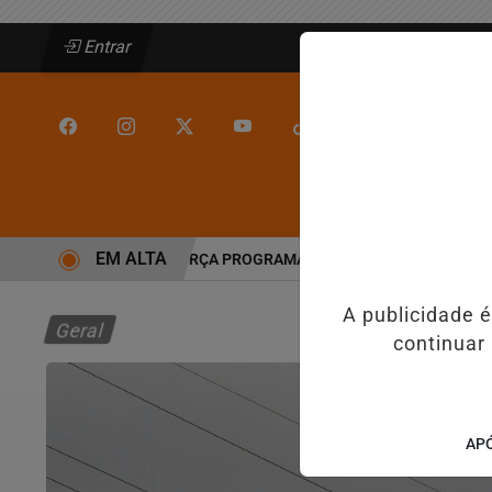
Entrar
/
/
INÍCIO
JEQUIÉ
EM ALTA
O EM JEQUIÉ E REFORÇA PROGRAMAÇÃO COM THALLES ROBERTO
R
A publicidade 
Geral
continuar
APÓ