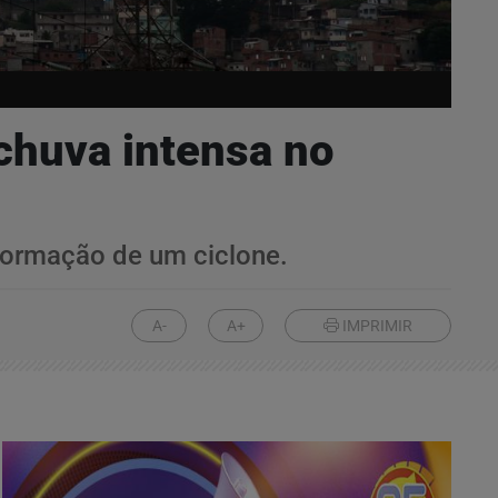
chuva intensa no
 formação de um ciclone.
A-
A+
IMPRIMIR