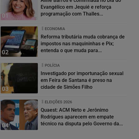
Aline Barros é confirmada no Dia do
Evangélico em Jequié e reforça
programação com Thalles...
01
ECONOMIA
Reforma tributária muda cobrança de
impostos nas maquininhas e Pix;
entenda o que muda para...
02
POLÍCIA
Investigado por importunação sexual
em Feira de Santana é preso na
cidade de Simões Filho
03
ELEIÇÕES 2026
Quaest: ACM Neto e Jerônimo
Rodrigues aparecem em empate
técnico na disputa pelo Governo da...
04