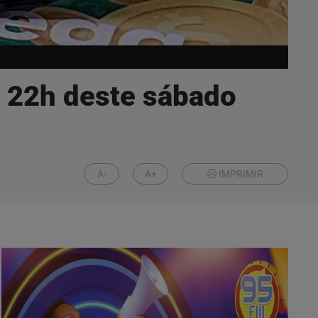
s 22h deste sábado
A-
A+
IMPRIMIR