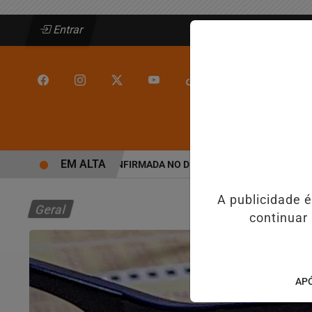
Entrar
/
/
INÍCIO
JEQUIÉ
EM ALTA
LINE BARROS É CONFIRMADA NO DIA DO EVANGÉLICO EM JEQUIÉ 
A publicidade 
Geral
continuar
APÓ