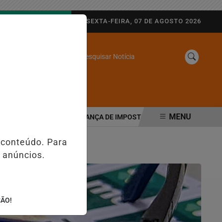
AGORA AO VIVO
SEXTA-FEIRA, 07 DE AGOSTO 2026
Pesquisar Notícia
/
SINE
WEB STORIES
MENU
TÁRIA MUDA COBRANÇA DE IMPOSTOS NAS MAQUININHAS E PIX; E
 conteúdo. Para
 anúncios.
ÇÃO!