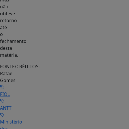
não
obteve
retorno
até
o
fechamento
desta
matéria.
FONTE/CRÉDITOS:
Rafael
Gomes
FIOL
ANTT
Ministério
dos