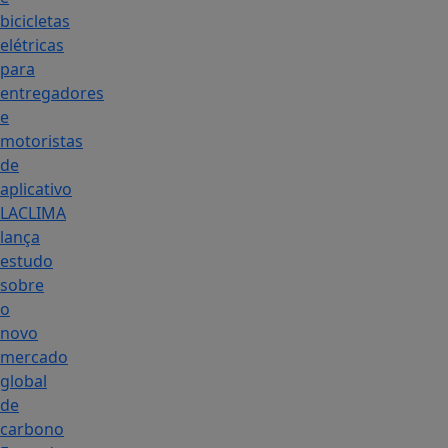
bicicletas
elétricas
para
entregadores
e
motoristas
de
aplicativo
LACLIMA
lança
estudo
sobre
o
novo
mercado
global
de
carbono