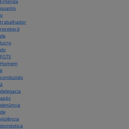
Entenda
quanto
o
trabalhador
receberá
de
lucro
do
FGTS
Homem
é
conduzido
à
delegacia
após
denúncia
de
violência
doméstica