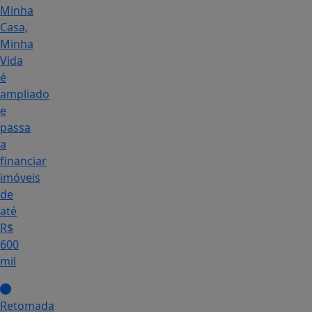
Minha
Casa,
Minha
Vida
é
ampliado
e
passa
a
financiar
imóveis
de
até
R$
600
mil
Retomada