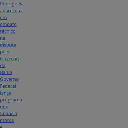
Rodrigues
aparecem
em
empate
técnico
na
disputa
pelo
Governo
da
Bahia
Governo
Federal
lança
programa
que
financia
motos
e