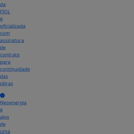
da
FIOL
é
oficializada
com
assinatura
de
contrato
para
continuidade
das
obras
Neoenergia
é
alvo
de
uma