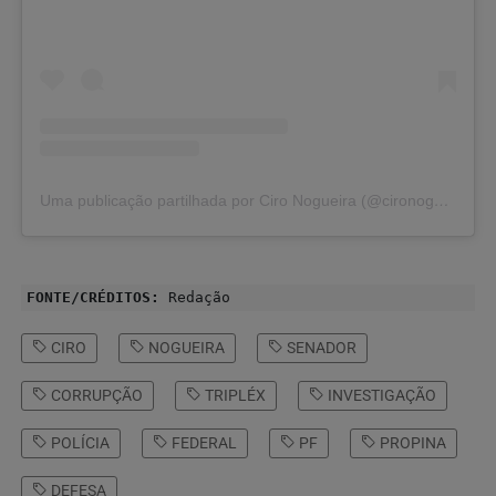
Uma publicação partilhada por Ciro Nogueira (@cironogueira)
FONTE/CRÉDITOS:
Redação
CIRO
NOGUEIRA
SENADOR
CORRUPÇÃO
TRIPLÉX
INVESTIGAÇÃO
POLÍCIA
FEDERAL
PF
PROPINA
DEFESA