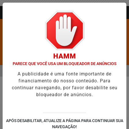
Entrar
AGORA AO VIVO
HAMM
Pesquisar Notícia
PARECE QUE VOCÊ USA UM BLOQUEADOR DE ANÚNCIOS
MENU
ROS É CONFIRMADA NO DIA DO EVANGÉLICO EM JEQUIÉ E REFORÇA
A publicidade é uma fonte importante de
financiamento do nosso conteúdo. Para
EM ALTA
continuar navegando, por favor desabilite seu
Política
bloqueador de anúncios.
APÓS DESABILITAR, ATUALIZE A PÁGINA PARA CONTINUAR SUA
NAVEGAÇÃO!