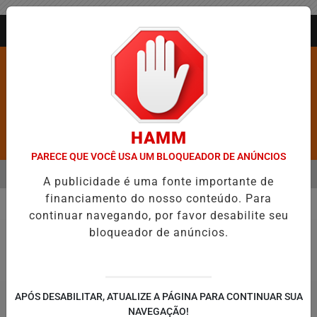
Entrar
AGORA AO VIVO
HAMM
Pesquisar Notícia
PARECE QUE VOCÊ USA UM BLOQUEADOR DE ANÚNCIOS
MENU
DES MAIS VIOLENTAS DO BRASIL E CAI PARA A 6ª POSIÇÃO EM NOVO
A publicidade é uma fonte importante de
financiamento do nosso conteúdo. Para
EM ALTA
continuar navegando, por favor desabilite seu
Educação
bloqueador de anúncios.
APÓS DESABILITAR, ATUALIZE A PÁGINA PARA CONTINUAR SUA
NAVEGAÇÃO!