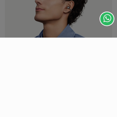
você concorda com nossos Termos de Uso e
Privacidade.
PARA MAIS INFORMAÇÕES,
ACESSE NOSSOS TERMOS
CLICANDO AQUI
PROSSEGUIR
GERAL
Huawei promove FreeClip 2 e 2 S com descontos
no 8.8
Sucesso de vendas no lançamento, o FreeClip 2 retorna à
campanha promocional, enquanto o novo FreeClip 2...