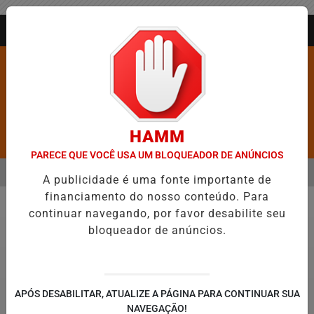
Entrar
AGORA AO VIVO
HAMM
Pesquisar Notícia
PARECE QUE VOCÊ USA UM BLOQUEADOR DE ANÚNCIOS
MENU
ROS É CONFIRMADA NO DIA DO EVANGÉLICO EM JEQUIÉ E REFORÇ
A publicidade é uma fonte importante de
financiamento do nosso conteúdo. Para
EM ALTA
continuar navegando, por favor desabilite seu
Educação
bloqueador de anúncios.
APÓS DESABILITAR, ATUALIZE A PÁGINA PARA CONTINUAR SUA
NAVEGAÇÃO!