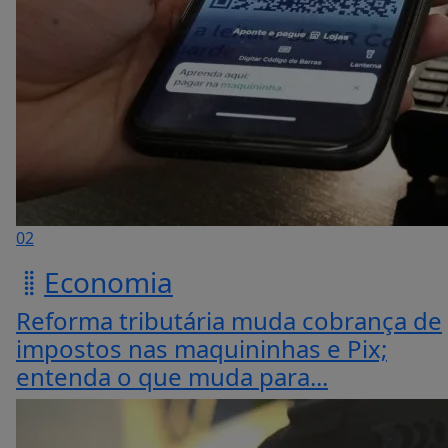
02
Economia
Reforma tributária muda cobrança de
impostos nas maquininhas e Pix;
entenda o que muda para...