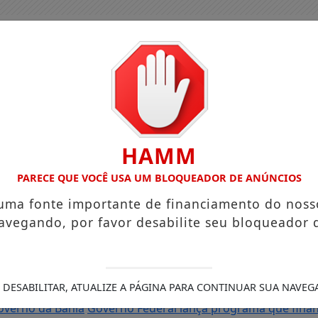
HAMM
PARECE QUE VOCÊ USA UM BLOQUEADOR DE ANÚNCIOS
 uma fonte importante de financiamento do noss
avegando, por favor desabilite seu bloqueador 
 e reforça programação com Thalles Roberto
Reforma tribut
 DESABILITAR, ATUALIZE A PÁGINA PARA CONTINUAR SUA NAVEG
tigado por importunação sexual em Feira de Santana é pres
overno da Bahia
Governo Federal lança programa que financ