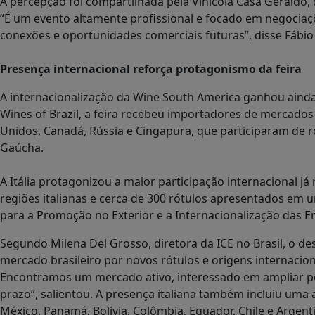
A percepção foi compartilhada pela Vinícola Casa Geraldo, 
“É um evento altamente profissional e focado em negociaç
conexões e oportunidades comerciais futuras”, disse Fábio S
Presença internacional reforça protagonismo da feira
A internacionalização da Wine South America ganhou ainda
Wines of Brazil, a feira recebeu importadores de mercados
Unidos, Canadá, Rússia e Cingapura, que participaram de ro
Gaúcha.
A Itália protagonizou a maior participação internacional já
regiões italianas e cerca de 300 rótulos apresentados em
para a Promoção no Exterior e a Internacionalização das Em
Segundo Milena Del Grosso, diretora da ICE no Brasil, o d
mercado brasileiro por novos rótulos e origens internacio
Encontramos um mercado ativo, interessado em ampliar por
prazo”, salientou. A presença italiana também incluiu um
México, Panamá, Bolívia, Colômbia, Equador, Chile e Argen