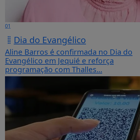
01
Dia do Evangélico
Aline Barros é confirmada no Dia do
Evangélico em Jequié e reforça
programação com Thalles...