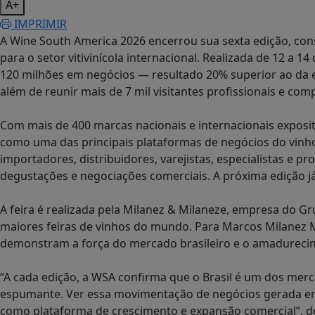
A+
IMPRIMIR
A Wine South America 2026 encerrou sua sexta edição, con
para o setor vitivinícola internacional. Realizada de 12 a 
120 milhões em negócios — resultado 20% superior ao da e
além de reunir mais de 7 mil visitantes profissionais e co
Com mais de 400 marcas nacionais e internacionais exposi
como uma das principais plataformas de negócios do vinh
importadores, distribuidores, varejistas, especialistas e pr
degustações e negociações comerciais. A próxima edição j
A feira é realizada pela Milanez & Milaneze, empresa do Gr
maiores feiras de vinhos do mundo. Para Marcos Milanez M
demonstram a força do mercado brasileiro e o amadurecim
“A cada edição, a WSA confirma que o Brasil é um dos mer
espumante. Ver essa movimentação de negócios gerada em 
como plataforma de crescimento e expansão comercial”, d