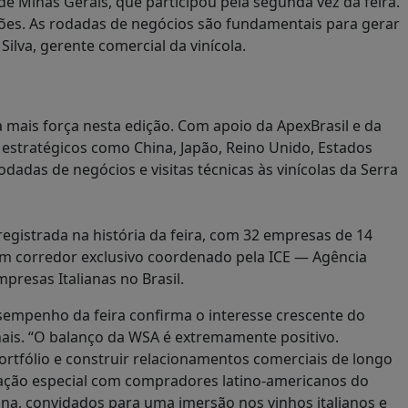
de Minas Gerais, que participou pela segunda vez da feira.
ões. As rodadas de negócios são fundamentais para gerar
ilva, gerente comercial da vinícola.
 mais força nesta edição. Com apoio da ApexBrasil e da
 estratégicos como China, Japão, Reino Unido, Estados
dadas de negócios e visitas técnicas às vinícolas da Serra
 registrada na história da feira, com 32 empresas de 14
 um corredor exclusivo coordenado pela ICE — Agência
presas Italianas no Brasil.
esempenho da feira confirma o interesse crescente do
nais. “O balanço da WSA é extremamente positivo.
tfólio e construir relacionamentos comerciais de longo
a ação especial com compradores latino-americanos do
tina, convidados para uma imersão nos vinhos italianos e