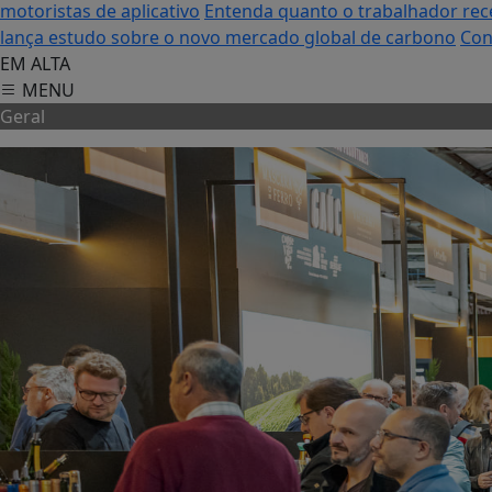
motoristas de aplicativo
Entenda quanto o trabalhador rec
lança estudo sobre o novo mercado global de carbono
Con
EM ALTA
MENU
Geral