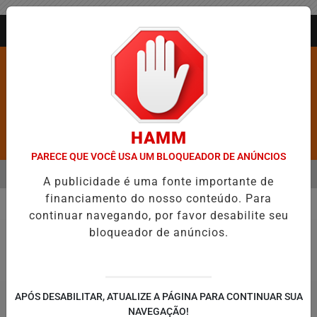
Entrar
AGORA AO VIVO
HAMM
Pesquisar Notícia
PARECE QUE VOCÊ USA UM BLOQUEADOR DE ANÚNCIOS
MENU
E AS CINCO CIDADES MAIS VIOLENTAS DO BRASIL E CAI PARA A 6ª 
A publicidade é uma fonte importante de
financiamento do nosso conteúdo. Para
EM ALTA
continuar navegando, por favor desabilite seu
Direitos Humanos
bloqueador de anúncios.
APÓS DESABILITAR, ATUALIZE A PÁGINA PARA CONTINUAR SUA
NAVEGAÇÃO!