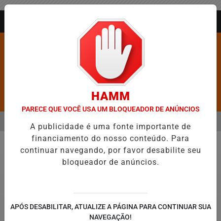
Entrar
AGORA AO VIVO
HAMM
Pesquisar Notícia
PARECE QUE VOCÊ USA UM BLOQUEADOR DE ANÚNCIOS
MENU
A DE FIGURAR ENTRE AS CINCO CIDADES MAIS VIOLENTAS DO BRASIL
A publicidade é uma fonte importante de
financiamento do nosso conteúdo. Para
EM ALTA
continuar navegando, por favor desabilite seu
Direitos Humanos
bloqueador de anúncios.
APÓS DESABILITAR, ATUALIZE A PÁGINA PARA CONTINUAR SUA
NAVEGAÇÃO!