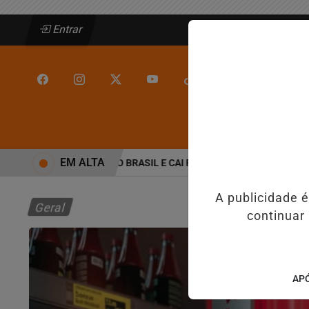
Entrar
/
/
INÍCIO
JEQUIÉ
EM ALTA
MAIS VIOLENTAS DO BRASIL E CAI PARA A 6ª POSIÇÃO EM NOVO AN
A publicidade 
Geral
continuar
APÓ