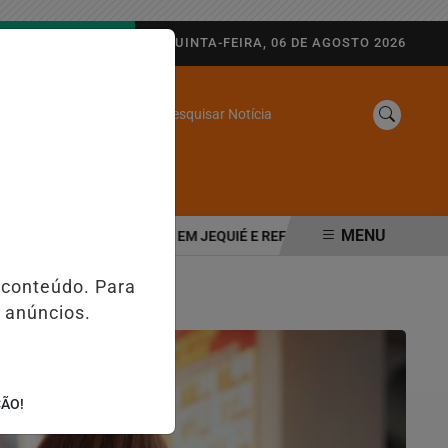
AGORA AO VIVO
QUINTA-FEIRA, 06 DE AGOSTO 2026
Pesquisar Notícia
/
SINE
WEB STORIES
MENU
DIA DO EVANGÉLICO EM JEQUIÉ E REFORÇA PROGRAMAÇÃO COM THA
 conteúdo. Para
 anúncios.
ÇÃO!