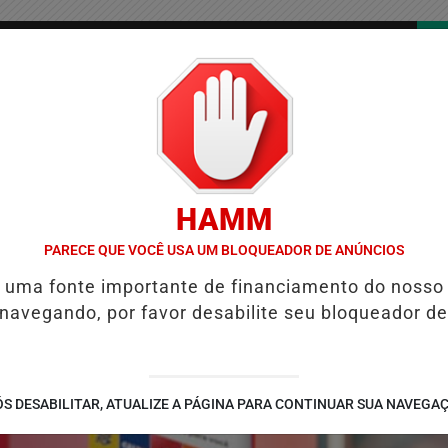
/
/
/
COLUNAS
CONTATO
PUBLICIDADES LEGAIS
AS
HAMM
UÁRIO DA SEGURANÇA PÚBLICA
ALINE BARROS É CONFIRMADA NO 
PARECE QUE VOCÊ USA UM BLOQUEADOR DE ANÚNCIOS
é uma fonte importante de financiamento do nosso
 navegando, por favor desabilite seu bloqueador de
S DESABILITAR, ATUALIZE A PÁGINA PARA CONTINUAR SUA NAVEGA