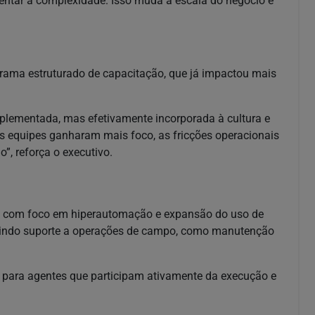
ntar a complexidade. Isso muda a escala do negócio e
ama estruturado de capacitação, que já impactou mais
mplementada, mas efetivamente incorporada à cultura e
as equipes ganharam mais foco, as fricções operacionais
”, reforça o executivo.
IA, com foco em hiperautomação e expansão do uso de
luindo suporte a operações de campo, como manutenção
as para agentes que participam ativamente da execução e