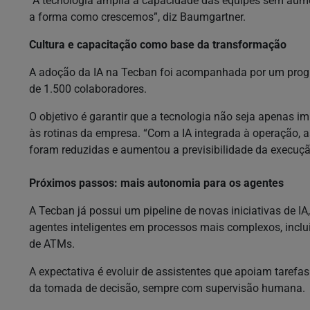
“A tecnologia amplia a capacidade das equipes sem aume
a forma como crescemos”, diz Baumgartner.
Cultura e capacitação como base da transformação
A adoção da IA na Tecban foi acompanhada por um progr
de 1.500 colaboradores.
O objetivo é garantir que a tecnologia não seja apenas i
às rotinas da empresa. “Com a IA integrada à operação, 
foram reduzidas e aumentou a previsibilidade da execução
Próximos passos: mais autonomia para os agentes
A Tecban já possui um pipeline de novas iniciativas de 
agentes inteligentes em processos mais complexos, inc
de ATMs.
A expectativa é evoluir de assistentes que apoiam taref
da tomada de decisão, sempre com supervisão humana.