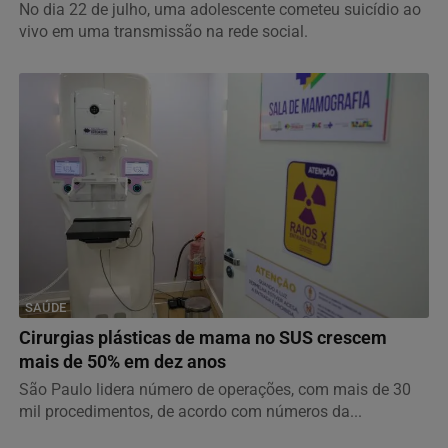
No dia 22 de julho, uma adolescente cometeu suicídio ao
vivo em uma transmissão na rede social.
SAÚDE
Cirurgias plásticas de mama no SUS crescem
mais de 50% em dez anos
Termos de Uso e Privacidade
São Paulo lidera número de operações, com mais de 30
Esse site utiliza cookies para melhorar sua experiência
mil procedimentos, de acordo com números da...
de navegação. Ao continuar o acesso, entendemos que