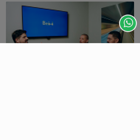
você concorda com nossos Termos de Uso e
Privacidade.
PARA MAIS INFORMAÇÕES,
ACESSE NOSSOS TERMOS
CLICANDO AQUI
PROSSEGUIR
GERAL
O futuro da educação corporativa será
personalizado
Inspirado em modelos de aprendizagem contínua, o BEM
HUB utiliza desafios personalizados, jornadas...