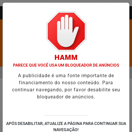
Entrar
AGORA AO VIVO
HAMM
Pesquisar Notícia
PARECE QUE VOCÊ USA UM BLOQUEADOR DE ANÚNCIOS
MENU
ANGÉLICO EM JEQUIÉ E REFORÇA PROGRAMAÇÃO COM THALLES ROB
A publicidade é uma fonte importante de
financiamento do nosso conteúdo. Para
EM ALTA
continuar navegando, por favor desabilite seu
Política
bloqueador de anúncios.
APÓS DESABILITAR, ATUALIZE A PÁGINA PARA CONTINUAR SUA
NAVEGAÇÃO!