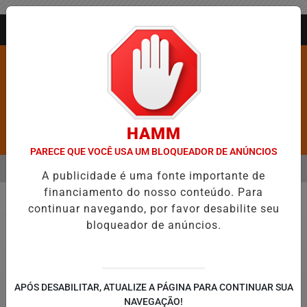
Entrar
AGORA AO VIVO
HAMM
Pesquisar Notícia
PARECE QUE VOCÊ USA UM BLOQUEADOR DE ANÚNCIOS
MENU
 MAIS VIOLENTAS DO BRASIL E CAI PARA A 6ª POSIÇÃO EM NOVO AN
A publicidade é uma fonte importante de
financiamento do nosso conteúdo. Para
EM ALTA
continuar navegando, por favor desabilite seu
Direitos Humanos
bloqueador de anúncios.
APÓS DESABILITAR, ATUALIZE A PÁGINA PARA CONTINUAR SUA
NAVEGAÇÃO!