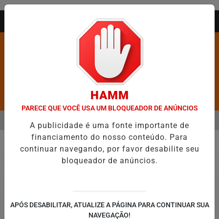
Entrar
AGORA AO VIVO
HAMM
Pesquisar Notícia
PARECE QUE VOCÊ USA UM BLOQUEADOR DE ANÚNCIOS
MENU
ALINE BARROS É CONFIRMADA NO DIA DO EVANGÉLICO EM JEQ
A publicidade é uma fonte importante de
financiamento do nosso conteúdo. Para
EM ALTA
continuar navegando, por favor desabilite seu
Justiça
bloqueador de anúncios.
APÓS DESABILITAR, ATUALIZE A PÁGINA PARA CONTINUAR SUA
NAVEGAÇÃO!