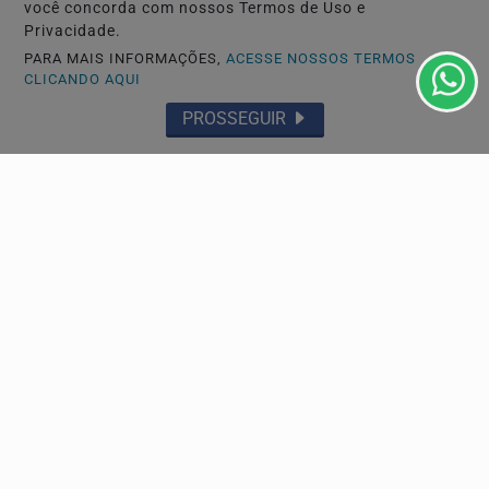
CRIAR MINHA CONTA
você concorda com nossos Termos de Uso e
Privacidade.
PARA MAIS INFORMAÇÕES,
ACESSE NOSSOS TERMOS
CLICANDO AQUI
PROSSEGUIR
Navegue
Início
Mundo
Entretenimento
Tecnologia & Inovação
Educação
Policial
Economia
Agro
Justiça
Saúde
Conteúdo Patrocinado
Esportes