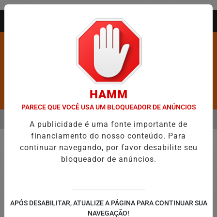
Entrar
AGORA AO VIVO
HAMM
Pesquisar Notícia
PARECE QUE VOCÊ USA UM BLOQUEADOR DE ANÚNCIOS
MENU
XA DE FIGURAR ENTRE AS CINCO CIDADES MAIS VIOLENTAS DO BRASI
A publicidade é uma fonte importante de
financiamento do nosso conteúdo. Para
EM ALTA
continuar navegando, por favor desabilite seu
Direitos Humanos
bloqueador de anúncios.
APÓS DESABILITAR, ATUALIZE A PÁGINA PARA CONTINUAR SUA
NAVEGAÇÃO!