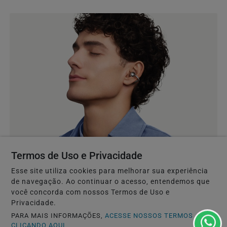
Termos de Uso e Privacidade
GERAL
Esse site utiliza cookies para melhorar sua experiência
de navegação. Ao continuar o acesso, entendemos que
Huawei promove FreeClip 2 e 2 S com descontos
você concorda com nossos Termos de Uso e
no 8.8
Privacidade.
Sucesso de vendas no lançamento, o FreeClip 2 retorna à
PARA MAIS INFORMAÇÕES,
ACESSE NOSSOS TERMOS
campanha promocional, enquanto o novo FreeClip 2...
CLICANDO AQUI