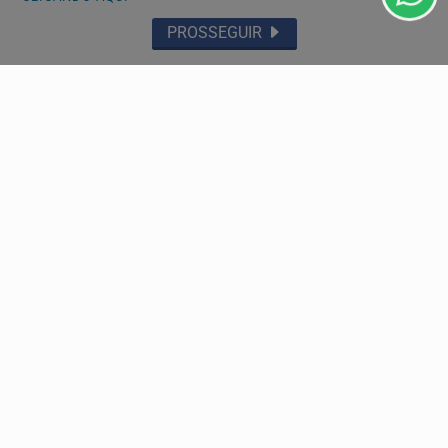
PROSSEGUIR
Descubra Mais
Não possui uma conta?
Você pode ler matérias exclusivas, anunciar
classificados e muito mais!
CRIAR MINHA CONTA