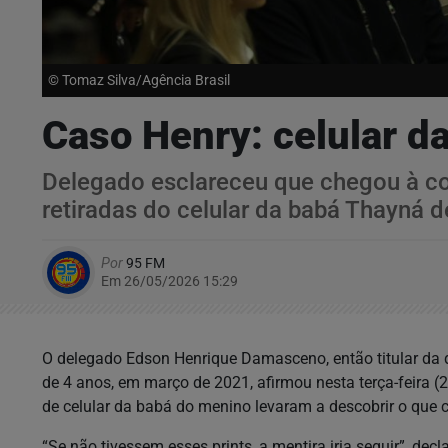
© Tomaz Silva/Agência Brasil
Caso Henry: celular da
Delegado esclareceu que chegou à co
retiradas do celular da babá Thayná de
Por
95 FM
Em 26/05/2026 15:29
O delegado Edson Henrique Damasceno, então titular da de
de 4 anos, em março de 2021, afirmou nesta terça-feira (
de celular da babá do menino levaram a descobrir o que c
“Se não tivessem esses prints, a mentira iria seguir”, dec