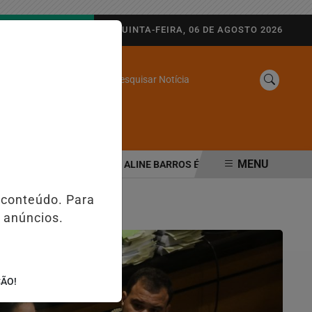
AGORA AO VIVO
QUINTA-FEIRA, 06 DE AGOSTO 2026
Pesquisar Notícia
/
SINE
WEB STORIES
MENU
GURANÇA PÚBLICA
ALINE BARROS É CONFIRMADA NO DIA DO EVA
 conteúdo. Para
 anúncios.
ÇÃO!