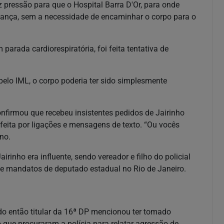
 pressão para que o Hospital Barra D'Or, para onde
criança, sem a necessidade de encaminhar o corpo para o
rada cardiorespiratória, foi feita tentativa de
pelo IML, o corpo poderia ter sido simplesmente
nfirmou que recebeu insistentes pedidos de Jairinho
 feita por ligações e mensagens de texto. “Ou vocês
eno.
inho era influente, sendo vereador e filho do policial
 de mandatos de deputado estadual no Rio de Janeiro.
o então titular da 16ª DP mencionou ter tomado
que procuraram a polícia para relatar agressão de