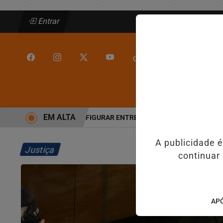
Entrar
/
/
INÍCIO
JEQUIÉ
EM ALTA
JEQUIÉ DEIXA DE FIGURAR ENTRE AS CINCO CIDADES MAIS VIOLE
A publicidade 
Justiça
continuar
APÓ