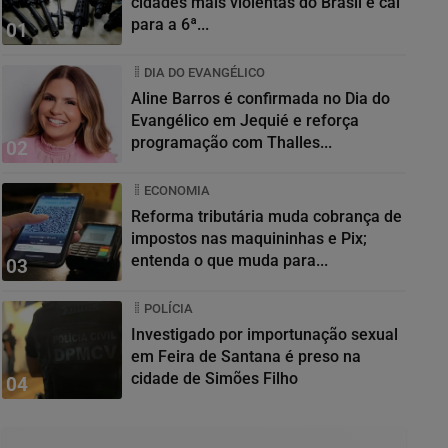
cidades mais violentas do Brasil e cai
para a 6ª...
01
DIA DO EVANGÉLICO
Aline Barros é confirmada no Dia do
Evangélico em Jequié e reforça
programação com Thalles...
02
ECONOMIA
Reforma tributária muda cobrança de
impostos nas maquininhas e Pix;
entenda o que muda para...
03
POLÍCIA
Investigado por importunação sexual
em Feira de Santana é preso na
cidade de Simões Filho
04