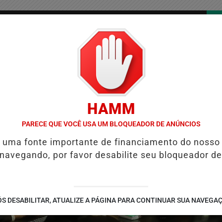
/
/
/
COLUNAS
CONTATO
PUBLICIDADES LEGAIS
AS
HAMM
NTAS DO BRASIL E CAI PARA A 6ª POSIÇÃO EM NOVO ANUÁRIO DA SE
PARECE QUE VOCÊ USA UM BLOQUEADOR DE ANÚNCIOS
é uma fonte importante de financiamento do nosso
 navegando, por favor desabilite seu bloqueador de
S DESABILITAR, ATUALIZE A PÁGINA PARA CONTINUAR SUA NAVEGA