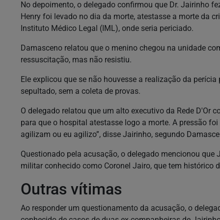
No depoimento, o delegado confirmou que Dr. Jairinho fez
Henry foi levado no dia da morte, atestasse a morte da 
Instituto Médico Legal (IML), onde seria periciado.
Damasceno relatou que o menino chegou na unidade com pa
ressuscitação, mas não resistiu.
Ele explicou que se não houvesse a realização da perícia 
sepultado, sem a coleta de provas.
O delegado relatou que um alto executivo da Rede D'Or co
para que o hospital atestasse logo a morte. A pressão foi
agilizam ou eu agilizo”, disse Jairinho, segundo Damasc
Questionado pela acusação, o delegado mencionou que Jair
militar conhecido como Coronel Jairo, que tem histórico
Outras vítimas
Ao responder um questionamento da acusação, o delegad
conhecido de casos de duas ex-companheiras de Jairinho 