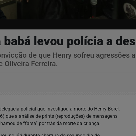
 babá levou polícia a de
nvicção de que Henry sofreu agressões a
 Oliveira Ferreira.
legacia policial que investigou a morte do Henry Borel,
26) que a análise de prints (reproduções) de mensagens
hamou de “farsa” por trás da morte da criança.
larou no júri durante abertura do segundo dia de