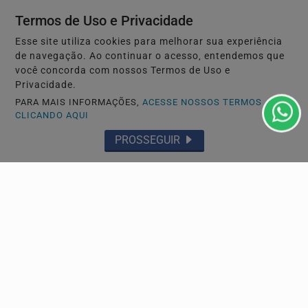
Termos de Uso e Privacidade
Esse site utiliza cookies para melhorar sua experiência
de navegação. Ao continuar o acesso, entendemos que
você concorda com nossos Termos de Uso e
Privacidade.
PARA MAIS INFORMAÇÕES,
ACESSE NOSSOS TERMOS
CLICANDO AQUI
PROSSEGUIR
GERAL
Metade dos pacientes busca atendimento fora do
expediente
Dados da DigiOdonto mostram que 52% dos contatos