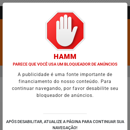
Entrar
AGORA AO VIVO
HAMM
Pesquisar Notícia
PARECE QUE VOCÊ USA UM BLOQUEADOR DE ANÚNCIOS
MENU
A DE FIGURAR ENTRE AS CINCO CIDADES MAIS VIOLENTAS DO BRASI
A publicidade é uma fonte importante de
financiamento do nosso conteúdo. Para
EM ALTA
continuar navegando, por favor desabilite seu
Justiça
bloqueador de anúncios.
APÓS DESABILITAR, ATUALIZE A PÁGINA PARA CONTINUAR SUA
NAVEGAÇÃO!