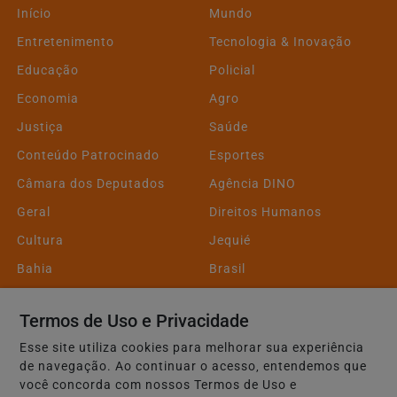
Início
Mundo
Entretenimento
Tecnologia & Inovação
Educação
Policial
Economia
Agro
Justiça
Saúde
Conteúdo Patrocinado
Esportes
Câmara dos Deputados
Agência DINO
Geral
Direitos Humanos
Cultura
Jequié
Bahia
Brasil
Concursos
Trânsito
Termos de Uso e Privacidade
Infraestrutura
Editorial
Esse site utiliza cookies para melhorar sua experiência
Segurança Pública
Atividade Parlamentar
de navegação. Ao continuar o acesso, entendemos que
São João
Transparência
você concorda com nossos Termos de Uso e