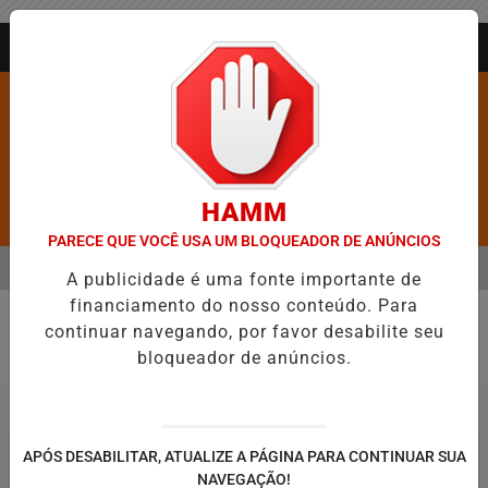
Entrar
AGORA AO VIVO
HAMM
Pesquisar Notícia
PARECE QUE VOCÊ USA UM BLOQUEADOR DE ANÚNCIOS
MENU
ROS É CONFIRMADA NO DIA DO EVANGÉLICO EM JEQUIÉ E REFORÇA
A publicidade é uma fonte importante de
financiamento do nosso conteúdo. Para
EM ALTA
continuar navegando, por favor desabilite seu
Justiça
bloqueador de anúncios.
APÓS DESABILITAR, ATUALIZE A PÁGINA PARA CONTINUAR SUA
NAVEGAÇÃO!