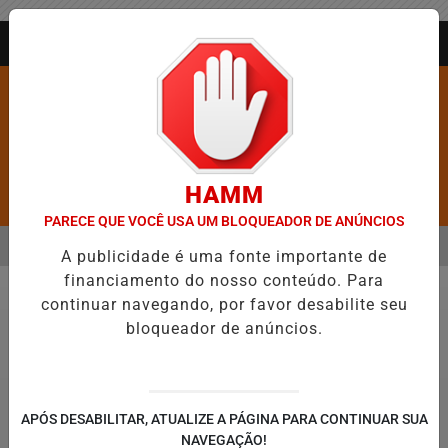
Entrar
AGORA AO VIVO
HAMM
Pesquisar Notícia
PARECE QUE VOCÊ USA UM BLOQUEADOR DE ANÚNCIOS
MENU
OS É CONFIRMADA NO DIA DO EVANGÉLICO EM JEQUIÉ E REFORÇA
A publicidade é uma fonte importante de
financiamento do nosso conteúdo. Para
EM ALTA
continuar navegando, por favor desabilite seu
Política
bloqueador de anúncios.
© Bruno Spada/Câmara dos Deputados
APÓS DESABILITAR, ATUALIZE A PÁGINA PARA CONTINUAR SUA
Saiba como votaram os deputados na PEC
NAVEGAÇÃO!