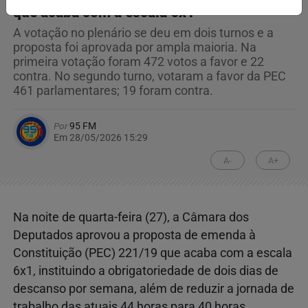
que acaba com a escala 6x1
A votação no plenário se deu em dois turnos e a
proposta foi aprovada por ampla maioria. Na
primeira votação foram 472 votos a favor e 22
contra. No segundo turno, votaram a favor da PEC
461 parlamentares; 19 foram contra.
Por
95 FM
Em 28/05/2026 15:29
A-
A+
Na noite de quarta-feira (27), a Câmara dos
Deputados aprovou a proposta de emenda à
Constituição (PEC) 221/19 que acaba com a escala
6x1, instituindo a obrigatoriedade de dois dias de
descanso por semana, além de reduzir a jornada de
trabalho das atuais 44 horas para 40 horas