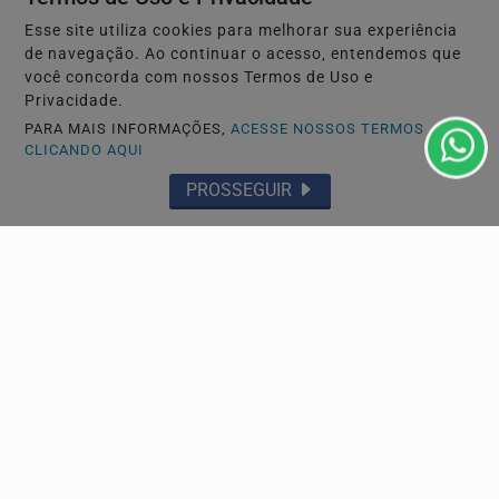
Esse site utiliza cookies para melhorar sua experiência
de navegação. Ao continuar o acesso, entendemos que
você concorda com nossos Termos de Uso e
Privacidade.
PARA MAIS INFORMAÇÕES,
ACESSE NOSSOS TERMOS
CLICANDO AQUI
PROSSEGUIR
Navegue
Início
Mundo
Entretenimento
Tecnologia & Inovação
Educação
Policial
Economia
Agro
Justiça
Saúde
Conteúdo Patrocinado
Esportes
Câmara dos Deputados
Agência DINO