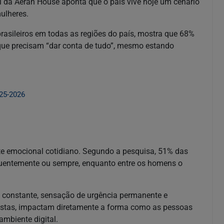
l da Aerah House aponta que o país vive hoje um cenário
ulheres.
brasileiros em todas as regiões do país, mostra que 68%
que precisam “dar conta de tudo”, mesmo estando
25-2026
e emocional cotidiano. Segundo a pesquisa, 51% das
uentemente ou sempre, enquanto entre os homens o
 constante, sensação de urgência permanente e
istas, impactam diretamente a forma como as pessoas
mbiente digital.