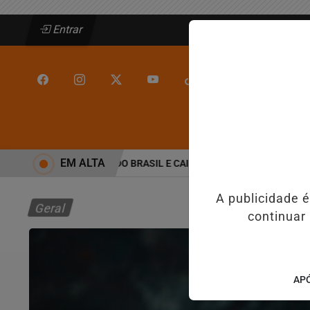
Entrar
/
/
INÍCIO
JEQUIÉ
EM ALTA
 MAIS VIOLENTAS DO BRASIL E CAI PARA A 6ª POSIÇÃO EM NOVO AN
A publicidade 
Geral
continuar
APÓ