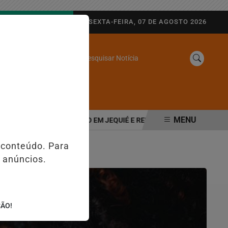
AGORA AO VIVO
SEXTA-FEIRA, 07 DE AGOSTO 2026
Pesquisar Notícia
/
SINE
WEB STORIES
MENU
DIA DO EVANGÉLICO EM JEQUIÉ E REFORÇA PROGRAMAÇÃO COM TH
 conteúdo. Para
 anúncios.
ÇÃO!