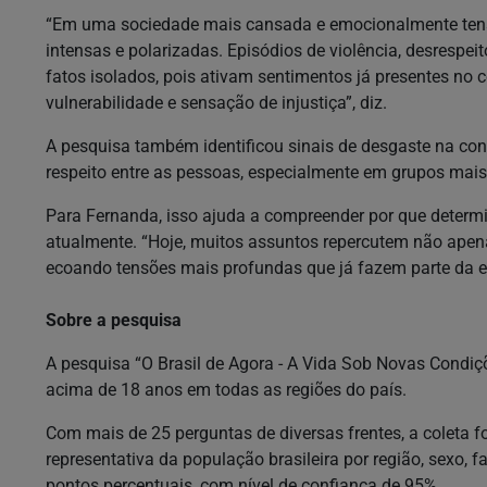
“Em uma sociedade mais cansada e emocionalmente tensi
intensas e polarizadas. Episódios de violência, desrespe
fatos isolados, pois ativam sentimentos já presentes no
vulnerabilidade e sensação de injustiça”, diz.
A pesquisa também identificou sinais de desgaste na con
respeito entre as pessoas, especialmente em grupos mai
Para Fernanda, isso ajuda a compreender por que deter
atualmente. “Hoje, muitos assuntos repercutem não ape
ecoando tensões mais profundas que já fazem parte da e
Sobre a pesquisa
A pesquisa “O Brasil de Agora - A Vida Sob Novas Condiçõ
acima de 18 anos em todas as regiões do país.
Com mais de 25 perguntas de diversas frentes, a coleta f
representativa da população brasileira por região, sexo, f
pontos percentuais, com nível de confiança de 95%.