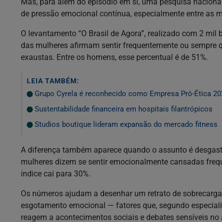
Mas, para além do episódio em si, uma pesquisa naciona
de pressão emocional contínua, especialmente entre as m
O levantamento “O Brasil de Agora”, realizado com 2 mil 
das mulheres afirmam sentir frequentemente ou sempre 
exaustas. Entre os homens, esse percentual é de 51%.
LEIA TAMBÉM:
Grupo Cyrela é reconhecido como Empresa Pró-Ética 20
Sustentabilidade financeira em hospitais filantrópicos
Studios boutique lideram expansão do mercado fitness
A diferença também aparece quando o assunto é desgast
mulheres dizem se sentir emocionalmente cansadas freq
índice cai para 30%.
Os números ajudam a desenhar um retrato de sobrecarga
esgotamento emocional — fatores que, segundo especial
reagem a acontecimentos sociais e debates sensíveis no a