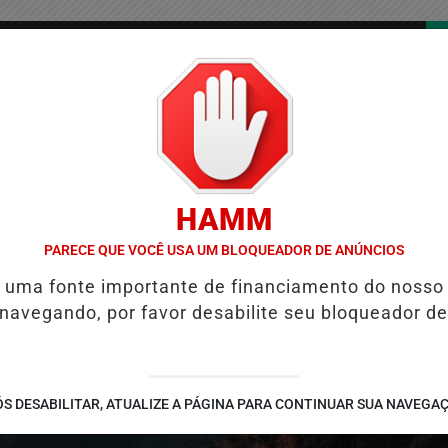
/
/
/
COLUNAS
CONTATO
PUBLICIDADES LEGAIS
AS
HAMM
UÁRIO DA SEGURANÇA PÚBLICA
ALINE BARROS É CONFIRMADA NO 
PARECE QUE VOCÊ USA UM BLOQUEADOR DE ANÚNCIOS
é uma fonte importante de financiamento do nosso
 navegando, por favor desabilite seu bloqueador de
S DESABILITAR, ATUALIZE A PÁGINA PARA CONTINUAR SUA NAVEGA