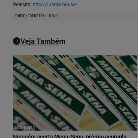
Website:
https://aerah.house/
FONTE/CRÉDITOS:
DINO
Veja Também
ECONOMIA
Ninguém acerta Mega-Sena; prêmio acumula