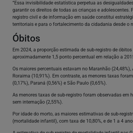
“Essa invisibilidade estatística perpetua as desigualdades
garantir os direitos de todas as crianças e adolescentes
registro civil e de informação em saúde constitui estraté
territoriais e para o fortalecimento da cidadania desde o 
Óbitos
Em 2024, a proporção estimada de sub-registro de óbitos 
aproximadamente 1,5 ponto percentual em relação a 2015
Os maiores percentuais estavam no Maranhão (24,48%), A
Roraima (10,91%). Em contraste, as menores taxas foram r
(0,17%), Paraná (0,56%) e São Paulo (0,65%).
As menores taxas de sub-registro foram observadas em h
sem internação (2,55%).
Por idade do morto, as maiores estimativas de sub-regis
(mortalidade infantil), com taxa de 10,80%, e de 1 a 4 an
A estimativa de sub-registro de mortalidade infantil nas