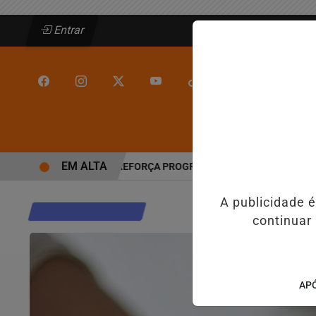
Entrar
/
/
INÍCIO
JEQUIÉ
EM ALTA
ANGÉLICO EM JEQUIÉ E REFORÇA PROGRAMAÇÃO COM THALLES ROB
A publicidade 
Direitos Humanos
continuar
APÓ