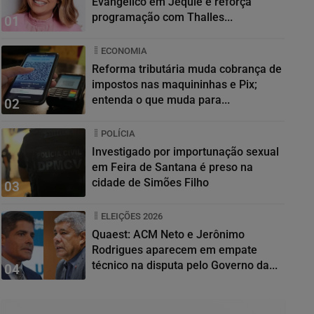
Evangélico em Jequié e reforça
programação com Thalles...
01
ECONOMIA
Reforma tributária muda cobrança de
impostos nas maquininhas e Pix;
entenda o que muda para...
02
POLÍCIA
Investigado por importunação sexual
em Feira de Santana é preso na
cidade de Simões Filho
03
ELEIÇÕES 2026
Quaest: ACM Neto e Jerônimo
Rodrigues aparecem em empate
técnico na disputa pelo Governo da...
04