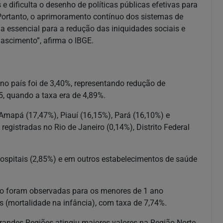
 e dificulta o desenho de políticas públicas efetivas para
. Portanto, o aprimoramento contínuo dos sistemas de
gia essencial para a redução das iniquidades sociais e
nascimento”, afirma o IBGE.
no país foi de 3,40%, representando redução de
, quando a taxa era de 4,89%.
mapá (17,47%), Piauí (16,15%), Pará (16,10%) e
egistradas no Rio de Janeiro (0,14%), Distrito Federal
ospitais (2,85%) e em outros estabelecimentos de saúde
tro foram observadas para os menores de 1 ano
os (mortalidade na infância), com taxa de 7,74%.
 Grandes Regiões atingiu maiores valores na Região Norte