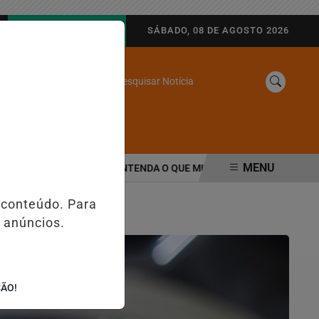
AGORA AO VIVO
SÁBADO, 08 DE AGOSTO 2026
Pesquisar Notícia
/
SINE
WEB STORIES
MENU
AQUININHAS E PIX; ENTENDA O QUE MUDA PARA EMPRESAS E CON
 conteúdo. Para
 anúncios.
ÇÃO!