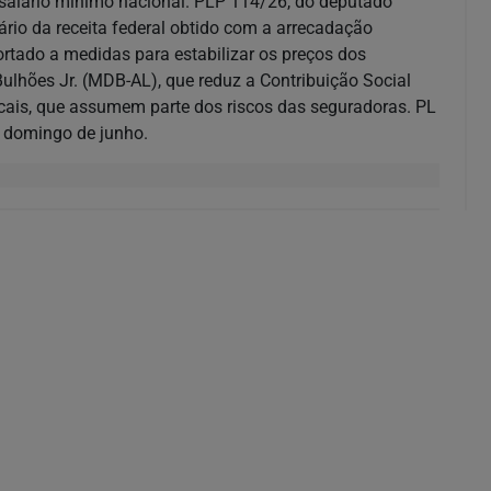
 salário mínimo nacional. PLP 114/26, do deputado
rio da receita federal obtido com a arrecadação
ortado a medidas para estabilizar os preços dos
ulhões Jr. (MDB-AL), que reduz a Contribuição Social
cais, que assumem parte dos riscos das seguradoras. PL
o domingo de junho.