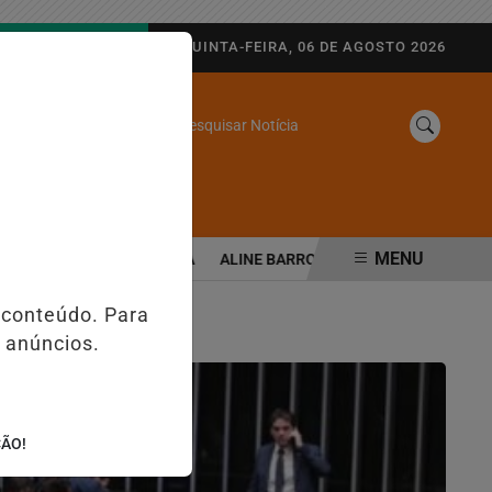
AGORA AO VIVO
QUINTA-FEIRA, 06 DE AGOSTO 2026
Pesquisar Notícia
/
SINE
WEB STORIES
MENU
 SEGURANÇA PÚBLICA
ALINE BARROS É CONFIRMADA NO DIA DO E
 conteúdo. Para
 anúncios.
ÇÃO!