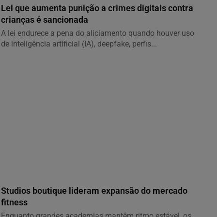
Lei que aumenta punição a crimes digitais contra
crianças é sancionada
A lei endurece a pena do aliciamento quando houver uso
de inteligência artificial (IA), deepfake, perfis...
GERAL
Studios boutique lideram expansão do mercado
fitness
Enquanto grandes academias mantêm ritmo estável, os