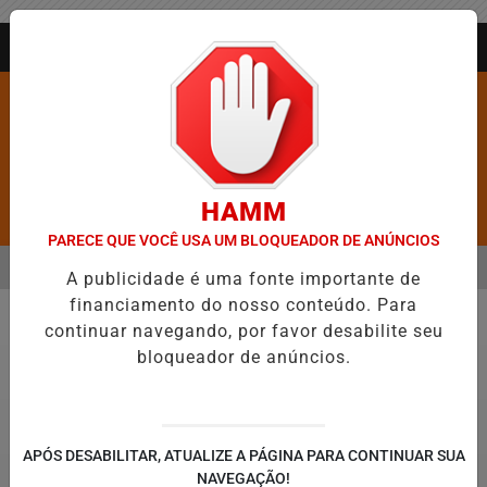
Entrar
AGORA AO VIVO
HAMM
Pesquisar Notícia
PARECE QUE VOCÊ USA UM BLOQUEADOR DE ANÚNCIOS
MENU
OS É CONFIRMADA NO DIA DO EVANGÉLICO EM JEQUIÉ E REFORÇA
A publicidade é uma fonte importante de
financiamento do nosso conteúdo. Para
EM ALTA
continuar navegando, por favor desabilite seu
Política
bloqueador de anúncios.
APÓS DESABILITAR, ATUALIZE A PÁGINA PARA CONTINUAR SUA
NAVEGAÇÃO!