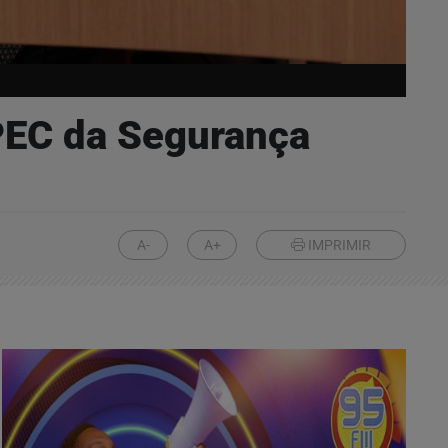
PEC da Segurança
A-
A+
IMPRIMIR