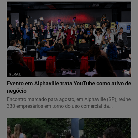
GERAL
Evento em Alphaville trata YouTube como ativo de
negócio
Encontro marcado para agosto, em Alphaville (SP), reúne
330 empresários em torno do uso comercial da...