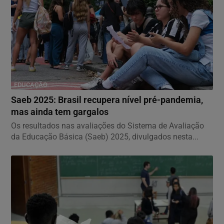
EDUCAÇÃO
Saeb 2025: Brasil recupera nível pré-pandemia,
mas ainda tem gargalos
Os resultados nas avaliações do Sistema de Avaliação
da Educação Básica (Saeb) 2025, divulgados nesta...