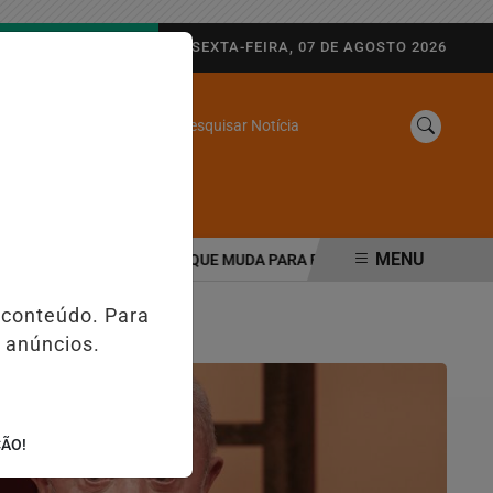
AGORA AO VIVO
SEXTA-FEIRA, 07 DE AGOSTO 2026
Pesquisar Notícia
/
SINE
WEB STORIES
MENU
S E PIX; ENTENDA O QUE MUDA PARA EMPRESAS E CONSUMIDORES
 conteúdo. Para
 anúncios.
ÇÃO!