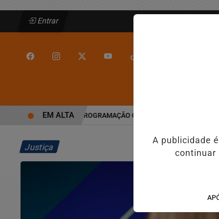
Entrar
/
/
INÍCIO
JEQUIÉ
EM ALTA
M JEQUIÉ E REFORÇA PROGRAMAÇÃO COM THALLES ROBERTO
REF
A publicidade 
Justiça
continuar
APÓ