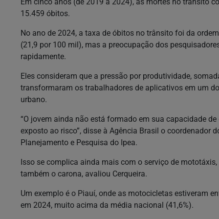
Em cinco anos (de 2019 a 2024), as mortes no trânsito 
15.459 óbitos.
No ano de 2024, a taxa de óbitos no trânsito foi da ordem 
(21,9 por 100 mil), mas a preocupação dos pesquisadores
rapidamente.
Eles consideram que a pressão por produtividade, somada
transformaram os trabalhadores de aplicativos em um dos
urbano.
“O jovem ainda não está formado em sua capacidade de c
exposto ao risco”, disse à Agência Brasil o coordenador do
Planejamento e Pesquisa do Ipea.
Isso se complica ainda mais com o serviço de mototáxis
também o carona, avaliou Cerqueira.
Um exemplo é o Piauí, onde as motocicletas estiveram en
em 2024, muito acima da média nacional (41,6%).