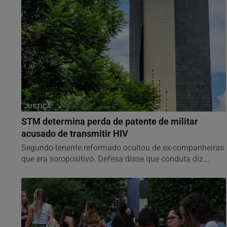
JUSTIÇA
STM determina perda de patente de militar
acusado de transmitir HIV
Segundo-tenente reformado ocultou de ex-companheiras
que era soropositivo. Defesa disse que conduta diz...