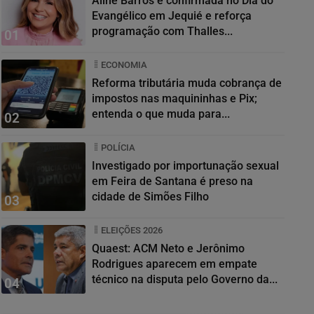
Aline Barros é confirmada no Dia do
Evangélico em Jequié e reforça
programação com Thalles...
01
ECONOMIA
Reforma tributária muda cobrança de
impostos nas maquininhas e Pix;
entenda o que muda para...
02
POLÍCIA
Investigado por importunação sexual
em Feira de Santana é preso na
cidade de Simões Filho
03
ELEIÇÕES 2026
Quaest: ACM Neto e Jerônimo
Rodrigues aparecem em empate
técnico na disputa pelo Governo da...
04