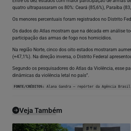
Entre os dez estados com maior participação de armas de
quatro ultrapassaram os 80%: Ceará (85,6%), Paraíba (83
Os menores percentuais foram registrados no Distrito Fed
Os dados do Atlas mostram que na década em análise to
participação das armas de fogo nos homicídios.
Na região Norte, cinco dos oito estados mostraram aum
(+47,1%). Na direção inversa, o Distrito Federal apresent
Segundo os pesquisadores do Atlas da Violência, esse p
dinâmicas da violência letal no país”.
FONTE/CRÉDITOS:
Alana Gandra – repórter da Agência Brasil
Veja Também