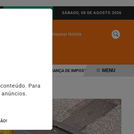
AGORA AO VIVO
SÁBADO, 08 DE AGOSTO 2026
Pesquisar Notícia
/
SINE
WEB STORIES
MENU
BUTÁRIA MUDA COBRANÇA DE IMPOSTOS NAS MAQUININHAS E PIX;
 conteúdo. Para
 anúncios.
ÇÃO!