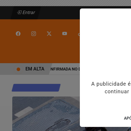
Entrar
/
/
INÍCIO
JEQUIÉ
EM ALTA
ALINE BARROS É CONFIRMADA NO DIA DO EVANGÉLICO EM JEQUIÉ
A publicidade 
Direitos Humanos
continuar
APÓ