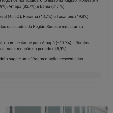
 fogo nos homicídios, oito estão na Região Nordeste, e
,9%), Amapá (83,7%) e Bahia (81,1%).
eral (40,6%), Roraima (43,7%) e Tocantins (49,8%).
dos os estados da Região Sudeste reduziram a
ento, com destaque para Amapá (+40,9%) e Roraima
ou a maior redução no período (-45,9%).
adrão sugere uma “fragmentação crescente das