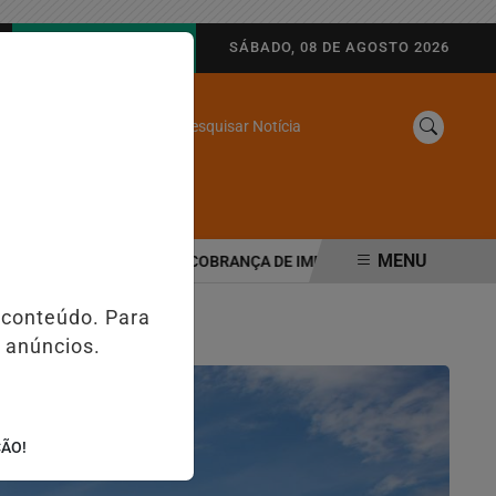
AGORA AO VIVO
SÁBADO, 08 DE AGOSTO 2026
Pesquisar Notícia
/
SINE
WEB STORIES
MENU
TRIBUTÁRIA MUDA COBRANÇA DE IMPOSTOS NAS MAQUININHAS E P
 conteúdo. Para
 anúncios.
ÇÃO!