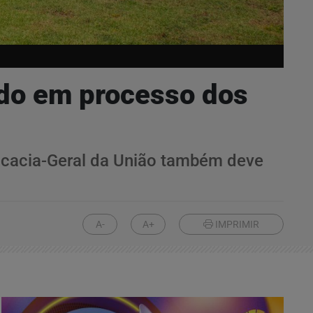
ado em processo dos
dvocacia-Geral da União também deve
A-
A+
IMPRIMIR