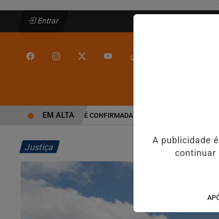
Entrar
/
/
INÍCIO
JEQUIÉ
EM ALTA
ALINE BARROS É CONFIRMADA NO DIA DO EVANGÉLICO EM JEQ
A publicidade 
Justiça
continuar
APÓ