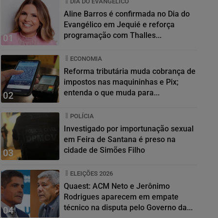
DIA DO EVANGÉLICO
Aline Barros é confirmada no Dia do
Evangélico em Jequié e reforça
programação com Thalles...
01
ECONOMIA
Reforma tributária muda cobrança de
impostos nas maquininhas e Pix;
entenda o que muda para...
02
POLÍCIA
Investigado por importunação sexual
em Feira de Santana é preso na
cidade de Simões Filho
03
ELEIÇÕES 2026
Quaest: ACM Neto e Jerônimo
Rodrigues aparecem em empate
técnico na disputa pelo Governo da...
04