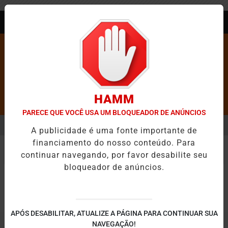
Entrar
AGORA AO VIVO
HAMM
Pesquisar Notícia
PARECE QUE VOCÊ USA UM BLOQUEADOR DE ANÚNCIOS
MENU
IXA DE FIGURAR ENTRE AS CINCO CIDADES MAIS VIOLENTAS DO BRAS
A publicidade é uma fonte importante de
financiamento do nosso conteúdo. Para
EM ALTA
FECHAR
continuar navegando, por favor desabilite seu
Reflexões
bloqueador de anúncios.
APÓS DESABILITAR, ATUALIZE A PÁGINA PARA CONTINUAR SUA
NAVEGAÇÃO!