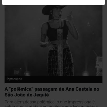
Reprodução
A "polêmica" passagem de Ana Castela no
São João de Jequié
Para além dessa polêmica, o que impressiona é