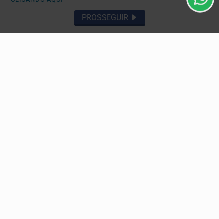
PROSSEGUIR
GERAL
A festa do São João de Jequié: Oportunidades,
críticas e possibilidades
Coluna: Reflexões. Professor Antonio Marcelo (Mestre em
Ensino de História, UESB)
Descubra Mais
Não possui uma conta?
Você pode ler matérias exclusivas, anunciar
classificados e muito mais!
CRIAR MINHA CONTA