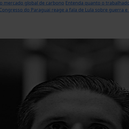
vo mercado global de carbono
Entenda quanto o trabalhado
Congresso do Paraguai reage a fala de Lula sobre guerra e c