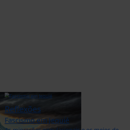
Reflexões
Fascismo em Jequié
As migrações populacionais e os meios de