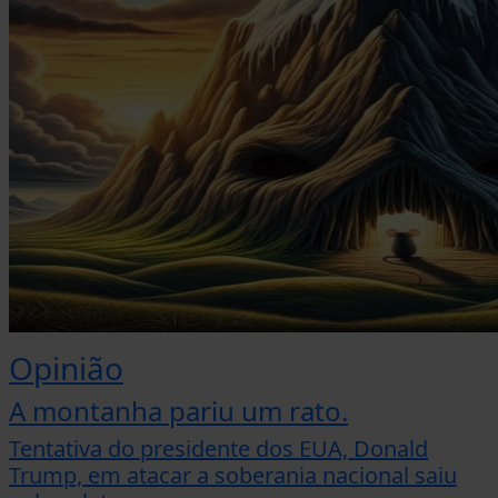
Opinião
A montanha pariu um rato.
Tentativa do presidente dos EUA, Donald
Trump, em atacar a soberania nacional saiu