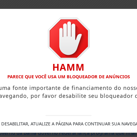
HAMM
PARECE QUE VOCÊ USA UM BLOQUEADOR DE ANÚNCIOS
 uma fonte importante de financiamento do noss
avegando, por favor desabilite seu bloqueador 
 e reforça programação com Thalles Roberto
Reforma tribut
FE
 DESABILITAR, ATUALIZE A PÁGINA PARA CONTINUAR SUA NAVEG
tigado por importunação sexual em Feira de Santana é pres
overno da Bahia
Governo Federal lança programa que financ