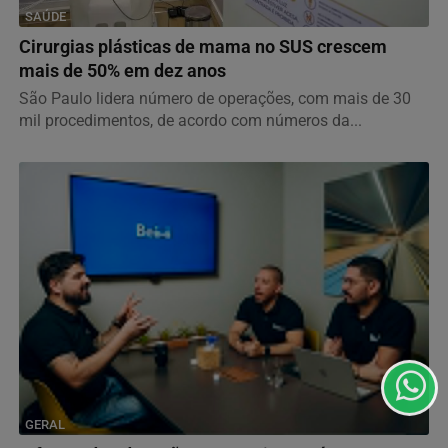
SAÚDE
Cirurgias plásticas de mama no SUS crescem
mais de 50% em dez anos
São Paulo lidera número de operações, com mais de 30
mil procedimentos, de acordo com números da...
Termos de Uso e Privacidade
Esse site utiliza cookies para melhorar sua experiência
de navegação. Ao continuar o acesso, entendemos que
você concorda com nossos Termos de Uso e
Privacidade.
PARA MAIS INFORMAÇÕES,
ACESSE NOSSOS TERMOS
CLICANDO AQUI
PROSSEGUIR
GERAL