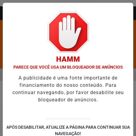
Entrar
AGORA AO VIVO
HAMM
Pesquisar Notícia
PARECE QUE VOCÊ USA UM BLOQUEADOR DE ANÚNCIOS
MENU
ANGÉLICO EM JEQUIÉ E REFORÇA PROGRAMAÇÃO COM THALLES ROB
A publicidade é uma fonte importante de
financiamento do nosso conteúdo. Para
EM ALTA
continuar navegando, por favor desabilite seu
Política
bloqueador de anúncios.
APÓS DESABILITAR, ATUALIZE A PÁGINA PARA CONTINUAR SUA
NAVEGAÇÃO!