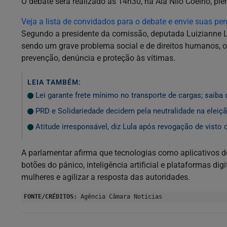
O debate será realizado às 14h30, na Ala Nilo Coelho, plen
Veja a lista de convidados para o debate e envie suas pe
Segundo a presidente da comissão, deputada Luizianne Li
sendo um grave problema social e de direitos humanos, o 
prevenção, denúncia e proteção às vítimas.
LEIA TAMBÉM:
Lei garante frete mínimo no transporte de cargas; saiba
PRD e Solidariedade decidem pela neutralidade na eleiçã
Atitude irresponsável, diz Lula após revogação de visto
A parlamentar afirma que tecnologias como aplicativos d
botões do pânico, inteligência artificial e plataformas d
mulheres e agilizar a resposta das autoridades.
FONTE/CRÉDITOS:
Agência Câmara Notícias