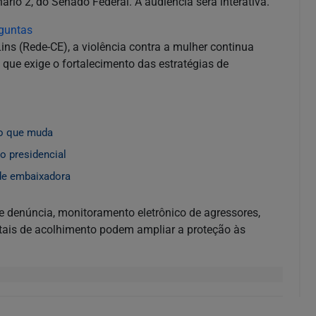
ário 2, do Senado Federal. A audiência será interativa.
rguntas
ns (Rede-CE), a violência contra a mulher continua
que exige o fortalecimento das estratégias de
 o que muda
o presidencial
 de embaixadora
e denúncia, monitoramento eletrônico de agressores,
igitais de acolhimento podem ampliar a proteção às