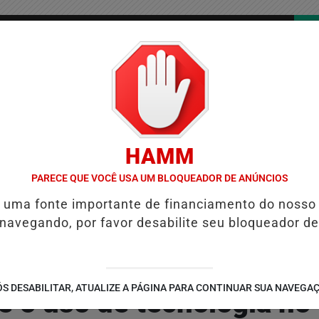
/
/
/
COLUNAS
CONTATO
PUBLICIDADES LEGAIS
AS
HAMM
LENTAS DO BRASIL E CAI PARA A 6ª POSIÇÃO EM NOVO ANUÁRIO DA 
PARECE QUE VOCÊ USA UM BLOQUEADOR DE ANÚNCIOS
é uma fonte importante de financiamento do nosso
 navegando, por favor desabilite seu bloqueador de
S DESABILITAR, ATUALIZE A PÁGINA PARA CONTINUAR SUA NAVEGA
 o uso de tecnologia no 